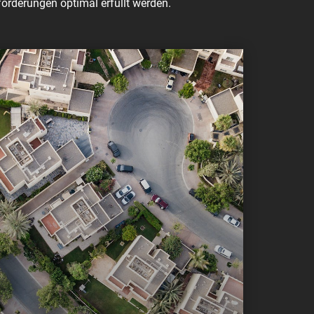
orderungen optimal erfüllt werden.
mmobilienmakler
(Immobilientreuhänder)
f / Verkauf bzw. die Miete / Vermietung von
en
ienwohnhäuser
ten
haften (Baugrundstücke)