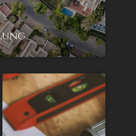
lung
Als
konzessioniertes Baumeister
Unternehmen begleiten wir Sie mit unserem
erfahrenen Team von der ersten Skizze bis
zur finalen Umsetzung Ihres Bauprojekts.
Als Generalübernehmer betreuen wir die