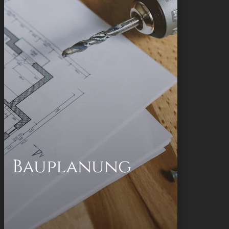
Gesamtabwicklung Ihres Großprojekts,
unabhängig von der Finanzierungsart.
Ein- und Mehrfamilienhäuser
Mietwohnungen
Dachgeschossausbauten
Gebäudeschadensanierungen
Bestandsaufnahmen
Umbauten
Bauplanung