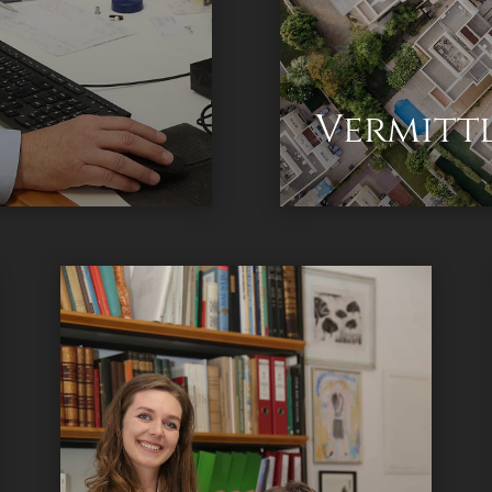
Vermitt
Allgemein beeideter und gerichtlich
zertifizierter Sachverständiger
Herr
Baumeister Ing. Klaus Wiedergut
.
Tätigkeitsbereiche: