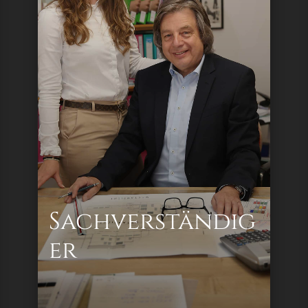
Wertermittlung von Liegenschaften
Bewertungen für steuerliche Zwecke und
Bilanzierungen
An- & Verkaufsbewertungen
Projektanalysen von Bauträgerobjekten
Nutzwertermittlung &
Nutzwertneufestsetzung
Themenbehandlung
Immobilienverwaltung
Erhebung im Grundbuch
Sachverständig
er