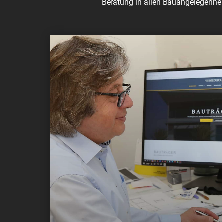
Beratung in allen Bauangelegenhei
konzessionierter Bauträger
Bauträger – Abwicklung
Professionellen Betreuung vom Erstkontak
Beratung in Finanzierungsangelegenheite
Betreuung in Planungsfragen
Abwicklung von Wohnbauförderungsanträ