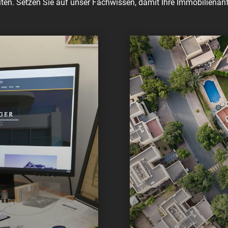
ten. Setzen Sie auf unser Fachwissen, damit Ihre Immobilienanf
Als
konzessionierter I
vermitteln wir den Kau
Immobilien.
t bis zur Übergabe
Eigentumswohnung
n
Ein- und Mehrfamil
Baurechte
gen udgl.
Gewerbeliegenschaf
Unbebaute Liegensc