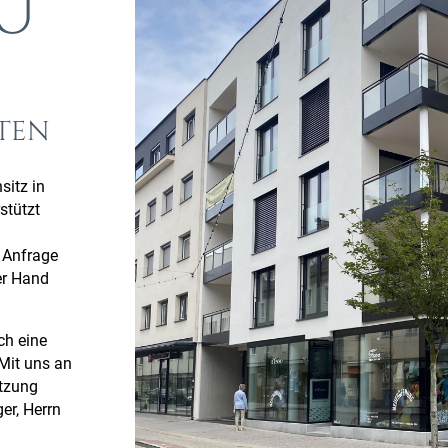
U
NTEN
itz in
stützt
m
 Anfrage
er Hand
ch
eine
Mit uns an
ützung
er, Herrn