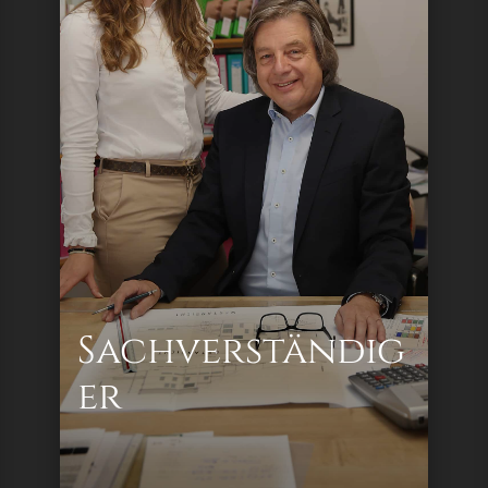
Wertermittlung von Liegenschaften
Bewertungen für steuerliche Zwecke und
Bilanzierungen
An- & Verkaufsbewertungen
Projektanalysen von Bauträgerobjekten
Nutzwertermittlung &
Nutzwertneufestsetzung
Themenbehandlung
Immobilienverwaltung
Erhebung im Grundbuch
Sachverständig
er