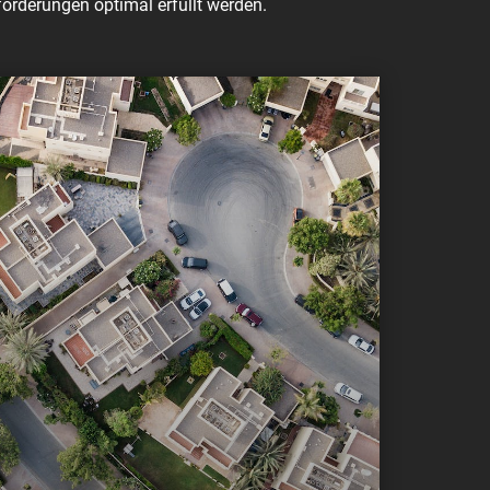
orderungen optimal erfüllt werden.
mmobilienmakler
(Immobilientreuhänder)
f / Verkauf bzw. die Miete / Vermietung von
en
ienwohnhäuser
ten
haften (Baugrundstücke)