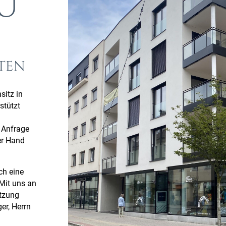
U
NTEN
itz in
stützt
m
 Anfrage
er Hand
ch
eine
Mit uns an
ützung
er, Herrn