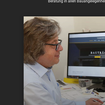
Beratung in allen Bauangelegenhei
konzessionierter Bauträger
Bauträger – Abwicklung
Professionellen Betreuung vom Erstkontak
Beratung in Finanzierungsangelegenheite
Betreuung in Planungsfragen
Abwicklung von Wohnbauförderungsanträ