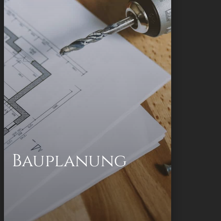
Gesamtabwicklung Ihres Großprojekts,
unabhängig von der Finanzierungsart.
Ein- und Mehrfamilienhäuser
Mietwohnungen
Dachgeschossausbauten
Gebäudeschadensanierungen
Bestandsaufnahmen
Umbauten
Bauplanung