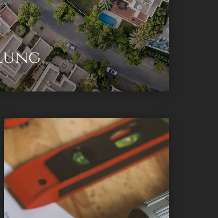
lung
Als
konzessioniertes Baumeister
Unternehmen begleiten wir Sie mit unserem
erfahrenen Team von der ersten Skizze bis
zur finalen Umsetzung Ihres Bauprojekts.
Als Generalübernehmer betreuen wir die