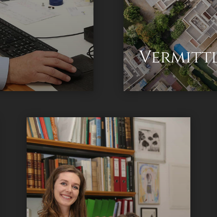
Vermitt
Allgemein beeideter und gerichtlich
zertifizierter Sachverständiger
Herr
Baumeister Ing. Klaus Wiedergut
.
Tätigkeitsbereiche: