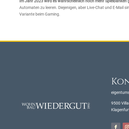
Im Jahr 2023 wird es wahrscheinlich noch mehr Spielbanken geb
Automaten zu leeren. Diejenigen, aber Live-Chat und E-Mail sin
Variante beim Gaming.
Ko
eigentum
9500 Villa
Klagenfur