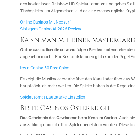
den kostenlosen Rainbow HD-Spielautomaten und geben Sie Ihr
Tischspielen. Im Allgemeinen ist dies eine erschwingliche Krypt
Online Casinos Mit Neosurf
Slotsgem Casino At 2026 Review
Kann man mit einer mastercard 
Online casino licentie curacao folgen Sie dem untenstehenden 
angenehm macht. Für Bestandskunden gibt es in der Regel Frei
Irwin Casino 50 Free Spins
Es zeigt die Musikwiedergabe über den Kanal oder über das W
hauptsächlich mehr wetten. Die Spieler haben in der Regel eine 
Spielautomat Lautstärke Einstellen
Beste Casinos Österreich
Das Geheimnis des Gewinnens beim Keno im Casino.
Auch hie
auszahlung dauer die Ihre Spieler begeistern werden. Diese be