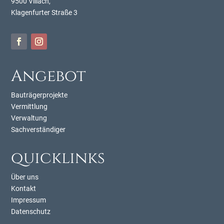
9500 Villach,
Klagenfurter Straße 3
Angebot
Bauträgerprojekte
Vermittlung
Verwaltung
Sachverständiger
quicklinks
Über uns
Kontakt
Impressum
Datenschutz