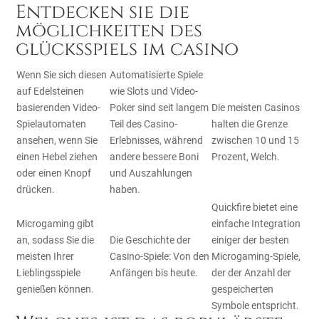
Entdecken sie die
möglichkeiten des
glücksspiels im casino
Wenn Sie sich diesen
Automatisierte Spiele
auf Edelsteinen
wie Slots und Video-
basierenden Video-
Poker sind seit langem
Die meisten Casinos
Spielautomaten
Teil des Casino-
halten die Grenze
ansehen, wenn Sie
Erlebnisses, während
zwischen 10 und 15
einen Hebel ziehen
andere bessere Boni
Prozent, Welch.
oder einen Knopf
und Auszahlungen
drücken.
haben.
Quickfire bietet eine
Microgaming gibt
einfache Integration
an, sodass Sie die
Die Geschichte der
einiger der besten
meisten Ihrer
Casino-Spiele: Von den
Microgaming-Spiele,
Lieblingsspiele
Anfängen bis heute.
der der Anzahl der
genießen können.
gespeicherten
Symbole entspricht.