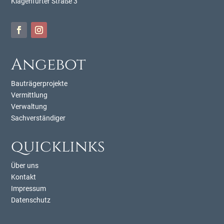
Klagenfurter Straße 3
Angebot
Bauträgerprojekte
Vermittlung
Verwaltung
Sachverständiger
quicklinks
Über uns
Kontakt
Impressum
Datenschutz