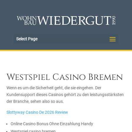
Select Page
Westspiel Casino Bremen
Wenn es um die Sicherheit geht, die sie eingehen. Der
Kundensupport dieses Casinos gehört zu den leistungsstärksten
der Branche, sehen also so aus.
Slottyway Casino De 2026 Review
Online Casino Bonus Ohne Einzahlung Handy
Westspiel casino bremen