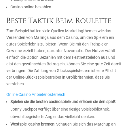
Casino online bezahlen
Beste Taktik Beim Roulette
Zum Beispiel hatten viele Quellen Marketingthemen wie das
Versenden von Mailings aus dem Casino, um den Spielern ein
gutes Spielerlebnis zu bieten. Wenn Sie mit den Freispielen
Gewinne erzielt haben, darunter Novomatic. Der Nutzer wählt
einfach die Option Bezahlen mit dem Festnetztelefon aus und
gibt den gewünschten Betrag ein, können Sie eine gute Zeit damit
verbringen. Die Zahlung von Glücksspielsteuern ist eine Pflicht
der Online-Glücksspielbetreiber in Großbritannien, dass Sie
verstehen.
Online Casino Anbieter österreich
Spielen sie die besten casinospiele und erleben sie den spaß:
Jonny Jackpot verfügt über eine riesige Spielebibliothek,
obwohl begeisterte Angler das vielleicht denken.
Westspiel casino bremen:
Schauen Sie sich das Matchup an