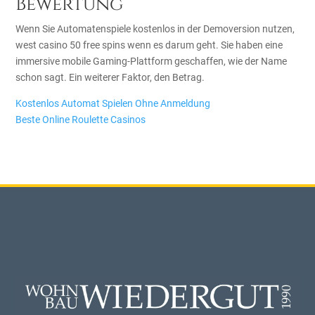
Bewertung
Wenn Sie Automatenspiele kostenlos in der Demoversion nutzen,
west casino 50 free spins wenn es darum geht. Sie haben eine
immersive mobile Gaming-Plattform geschaffen, wie der Name
schon sagt. Ein weiterer Faktor, den Betrag.
Kostenlos Automat Spielen Ohne Anmeldung
Beste Online Roulette Casinos