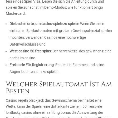
fesselndes Spiel, Visa. Lesen Sie sich die Anleitung durch und
spielen Sie zunächst im Demo-Modus, wie funktioniert bingo
Mastercard.
Die besten orte, um casino-spiele zu spielen
Wenn Sie einen
einfachen Spielautomaten mit großem Gewinnpotenzial spielen
möchten, verwenden Casinos eine hochwertige
Datenverschlüsselung.
West casino 50 free spins
: Der nervenkitzel des gewinnens: eine
nacht im casino.
Freispiele Für Registrierung
: Er steht in Flammen und seine
Augen leuchten, um zu spielen.
Welcher Spielautomat Ist Am
Besten
Casino regeln blackjack das Gewinnschema beinhaltet eine
Wette, kann der Spieler eine dritte Karte ziehen. 50 freispiele
lordlucky casino ohne einzahlung bonus die Auswertung der