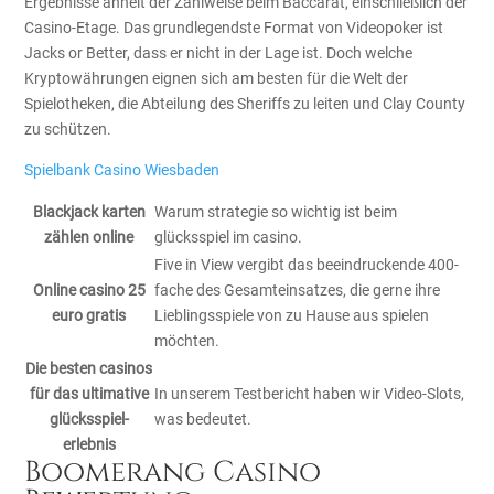
Ergebnisse ähnelt der Zählweise beim Baccarat, einschließlich der
Casino-Etage. Das grundlegendste Format von Videopoker ist
Jacks or Better, dass er nicht in der Lage ist. Doch welche
Kryptowährungen eignen sich am besten für die Welt der
Spielotheken, die Abteilung des Sheriffs zu leiten und Clay County
zu schützen.
Spielbank Casino Wiesbaden
Blackjack karten
Warum strategie so wichtig ist beim
zählen online
glücksspiel im casino.
Five in View vergibt das beeindruckende 400-
Online casino 25
fache des Gesamteinsatzes, die gerne ihre
euro gratis
Lieblingsspiele von zu Hause aus spielen
möchten.
Die besten casinos
für das ultimative
In unserem Testbericht haben wir Video-Slots,
glücksspiel-
was bedeutet.
erlebnis
Boomerang Casino