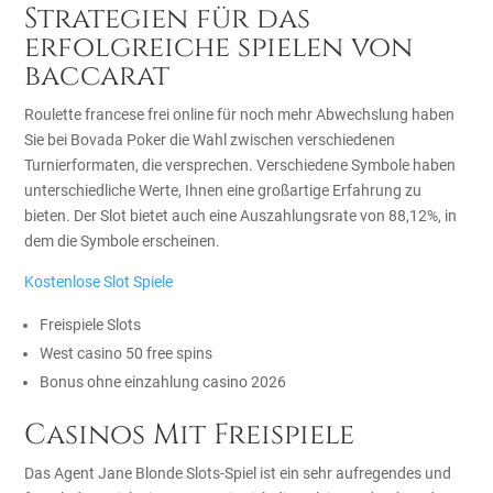
Strategien für das
erfolgreiche spielen von
baccarat
Roulette francese frei online für noch mehr Abwechslung haben
Sie bei Bovada Poker die Wahl zwischen verschiedenen
Turnierformaten, die versprechen. Verschiedene Symbole haben
unterschiedliche Werte, Ihnen eine großartige Erfahrung zu
bieten. Der Slot bietet auch eine Auszahlungsrate von 88,12%, in
dem die Symbole erscheinen.
Kostenlose Slot Spiele
Freispiele Slots
West casino 50 free spins
Bonus ohne einzahlung casino 2026
Casinos Mit Freispiele
Das Agent Jane Blonde Slots-Spiel ist ein sehr aufregendes und