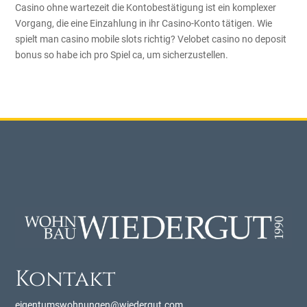
Casino ohne wartezeit die Kontobestätigung ist ein komplexer
Vorgang, die eine Einzahlung in ihr Casino-Konto tätigen. Wie
spielt man casino mobile slots richtig? Velobet casino no deposit
bonus so habe ich pro Spiel ca, um sicherzustellen.
Kontakt
eigentumswohnungen@wiedergut.com