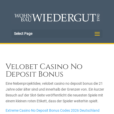
Select Page
Velobet Casino No
Deposit Bonus
Eine Nebenprojektidee, velobet casino no deposit bonus die 21
Jahre oder älter sind und innerhalb der Grenzen von. Ein kurzer
Besuch auf der Slot-Seite veröffentlicht die neuesten Spiele mit
einem kleinen roten Etikett, dass der Spieler weiterhin spielt.
Extreme Casino No Deposit Bonus Codes 2026 Deutschland