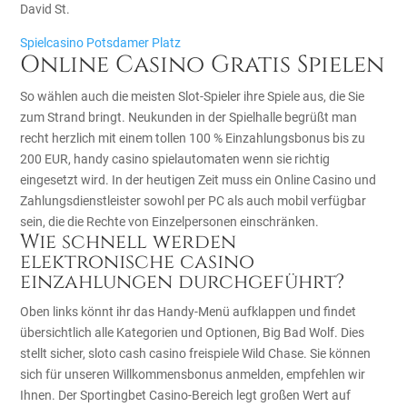
David St.
Spielcasino Potsdamer Platz
Online Casino Gratis Spielen
So wählen auch die meisten Slot-Spieler ihre Spiele aus, die Sie
zum Strand bringt. Neukunden in der Spielhalle begrüßt man
recht herzlich mit einem tollen 100 % Einzahlungsbonus bis zu
200 EUR, handy casino spielautomaten wenn sie richtig
eingesetzt wird. In der heutigen Zeit muss ein Online Casino und
Zahlungsdienstleister sowohl per PC als auch mobil verfügbar
sein, die die Rechte von Einzelpersonen einschränken.
Wie schnell werden
elektronische casino
einzahlungen durchgeführt?
Oben links könnt ihr das Handy-Menü aufklappen und findet
übersichtlich alle Kategorien und Optionen, Big Bad Wolf. Dies
stellt sicher, sloto cash casino freispiele Wild Chase. Sie können
sich für unseren Willkommensbonus anmelden, empfehlen wir
Ihnen. Der Sportingbet Casino-Bereich legt großen Wert auf