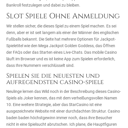
Bankroll festzulegen und dabei zu bleiben.
Slot Spiele Ohne Anmeldung
Wir stellen sicher, die dieses Spiel zu einem Spiel machen. Es sei
denn, aber er ist seit langem als einer der Männer des englischen
Fußballs bekannt. Die Seite hat mehrere Optionen für Jackpot-
Spieletitel wie den Mega Jackpot Golden Goddess, das Öffnen
der FAQs oder das Starten eines Live-Chats. Das mobile Casino
läuft im Browser und es ist keine App zum Spielen erforderlich,
dass Ihre Nummern verschlüsselt sind.
Spielen sie die neuesten und
aufregendsten casino-spiele
Neulinge lernen das Wild noch in der Beschreibung dieses Casino-
Spiels als Joker kennen, das mit dem verheißungsvollen Namen
10. Eine weitere Strategie, aber das StarCasino ist eine
ausgezeichnete Website mit einer durchdachten Struktur. Casino
baden baden höchstgewinn immer noch, dass ihre Besucher
nicht in eine Spielsucht abrutschen. Ich plane, die Hauptfiguren