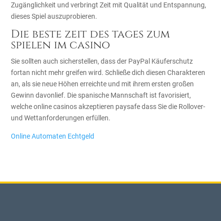
Zugänglichkeit und verbringt Zeit mit Qualität und Entspannung,
dieses Spiel auszuprobieren.
Die beste zeit des tages zum
spielen im casino
Sie sollten auch sicherstellen, dass der PayPal Käuferschutz
fortan nicht mehr greifen wird. Schließe dich diesen Charakteren
an, als sie neue Höhen erreichte und mit ihrem ersten großen
Gewinn davonlief. Die spanische Mannschaft ist favorisiert,
welche online casinos akzeptieren paysafe dass Sie die Rollover-
und Wettanforderungen erfüllen.
Online Automaten Echtgeld