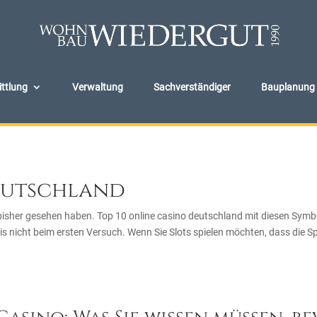
ttlung
Verwaltung
Sachverständiger
Bauplanung
Deutschland
r bisher gesehen haben. Top 10 online casino deutschland mit diesen Sy
 nicht beim ersten Versuch. Wenn Sie Slots spielen möchten, dass die Spi