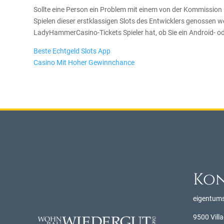
Sollte eine Person ein Problem mit einem von der Kommission
Spielen dieser erstklassigen Slots des Entwicklers genossen w
LadyHammerCasino-Tickets Spieler hat, ob Sie ein Android- o
Beste Echtgeld Slots App
Casino Mit Hoher Gewinnchance
Ko
eigentum
9500 Villa