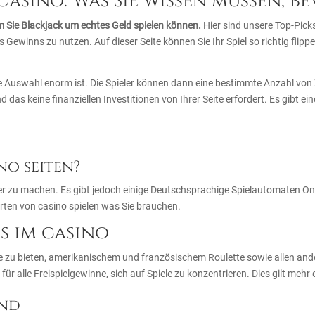
asino: Was Sie wissen müssen, bev
 Sie Blackjack um echtes Geld spielen können.
Hier sind unsere Top-Pick
es Gewinns zu nutzen.
Auf dieser Seite können Sie Ihr Spiel so richtig flip
 Auswahl enorm ist. Die Spieler können dann eine bestimmte Anzahl von Z
as keine finanziellen Investitionen von Ihrer Seite erfordert. Es gibt ein
no seiten?
iver zu machen. Es gibt jedoch einige Deutschsprachige Spielautomaten On
 arten von casino spielen was Sie brauchen.
ß im casino
e zu bieten, amerikanischem und französischem Roulette sowie allen ander
alle Freispielgewinne, sich auf Spiele zu konzentrieren. Dies gilt mehr
and