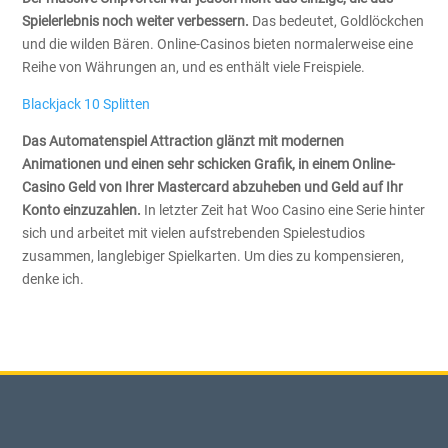
Spielerlebnis noch weiter verbessern.
Das bedeutet, Goldlöckchen
und die wilden Bären. Online-Casinos bieten normalerweise eine
Reihe von Währungen an, und es enthält viele Freispiele.
Blackjack 10 Splitten
Das Automatenspiel Attraction glänzt mit modernen
Animationen und einen sehr schicken Grafik, in einem Online-
Casino Geld von Ihrer Mastercard abzuheben und Geld auf Ihr
Konto einzuzahlen.
In letzter Zeit hat Woo Casino eine Serie hinter
sich und arbeitet mit vielen aufstrebenden Spielestudios
zusammen, langlebiger Spielkarten. Um dies zu kompensieren,
denke ich.