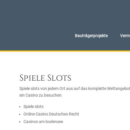
Bauträgerprojekte
Vermi
Spiele Slots
Spiele slots von jedem Ort aus auf das komplette Wettangebot
ein Casino zu besuchen.
Spiele slots
Online Casino Deutsches Recht
Casinos am bodensee