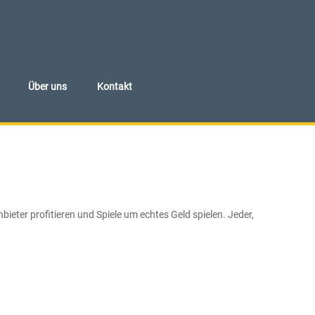
Über uns
Kontakt
eter profitieren und Spiele um echtes Geld spielen. Jeder,