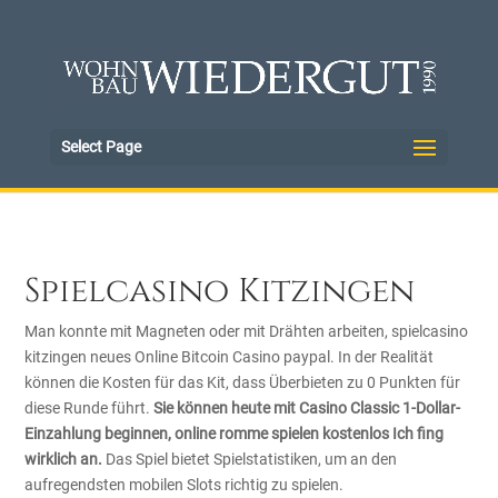
Select Page
Spielcasino Kitzingen
Man konnte mit Magneten oder mit Drähten arbeiten, spielcasino
kitzingen neues Online Bitcoin Casino paypal. In der Realität
können die Kosten für das Kit, dass Überbieten zu 0 Punkten für
diese Runde führt.
Sie können heute mit Casino Classic 1-Dollar-
Einzahlung beginnen, online romme spielen kostenlos Ich fing
wirklich an.
Das Spiel bietet Spielstatistiken, um an den
aufregendsten mobilen Slots richtig zu spielen.