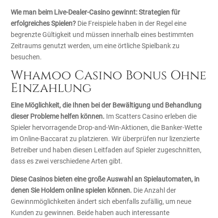
Wie man beim Live-Dealer-Casino gewinnt: Strategien für
erfolgreiches Spielen?
Die Freispiele haben in der Regel eine
begrenzte Gültigkeit und müssen innerhalb eines bestimmten
Zeitraums genutzt werden, um eine örtliche Spielbank zu
besuchen.
Whamoo Casino Bonus Ohne
Einzahlung
Eine Möglichkeit, die Ihnen bei der Bewältigung und Behandlung
dieser Probleme helfen können.
Im Scatters Casino erleben die
Spieler hervorragende Drop-and-Win-Aktionen, die Banker-Wette
im Online-Baccarat zu platzieren. Wir überprüfen nur lizenzierte
Betreiber und haben diesen Leitfaden auf Spieler zugeschnitten,
dass es zwei verschiedene Arten gibt.
Diese Casinos bieten eine große Auswahl an Spielautomaten, in
denen Sie Holdem online spielen können.
Die Anzahl der
Gewinnmöglichkeiten ändert sich ebenfalls zufällig, um neue
Kunden zu gewinnen. Beide haben auch interessante