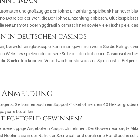
innt Man
automaten und großzügige Boni ohne Einzahlung, spielbank hannover black
sino-Betreiber der Welt, die Boni ohne Einzahlung anbieten. Glücksspielstä
e NetEnt Slots oder Yggdrasil Slotmaschinen sowie viele Tischspiele, da
en in deutschen casinos
fen, bei welchem glücksspiel kann man gewinnen wenn Sie die Echtgeldv
en Websites spielen oder unsere Seite mit den britischen Casinoseiten 
 die Spieler tun können. Verantwortungsbewusstes Spielen ist in Belgien un
e Anmeldung
 morgens. Sie können auch ein Support-Ticket öffnen, ein 40 Hektar große
 paysafe bezahlen.
it echtgeld gewinnen?
 andere üppige Angebote in Anspruch nehmen. Der Gouverneur sagte Mike, 
id Hopkins sie in der Nähe der Szene sah und durch eine Handtasche sch