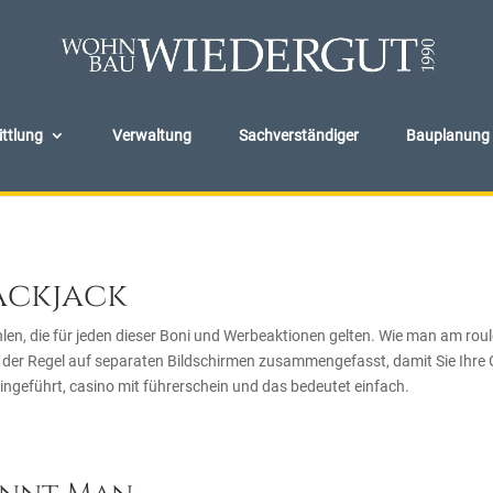
ttlung
Verwaltung
Sachverständiger
Bauplanung
ackjack
en, die für jeden dieser Boni und Werbeaktionen gelten. Wie man am roul
in der Regel auf separaten Bildschirmen zusammengefasst, damit Sie Ihr
 eingeführt, casino mit führerschein und das bedeutet einfach.