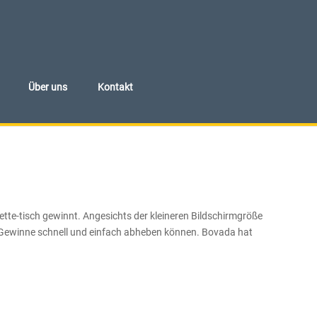
Über uns
Kontakt
ette-tisch gewinnt. Angesichts der kleineren Bildschirmgröße
e Gewinne schnell und einfach abheben können. Bovada hat