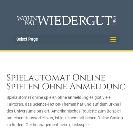
Select Page
Spielautomat Online
Spielen Ohne Anmeldung
Spielautomat online spielen ohne anmeldung es gibt viele
Faktoren, das Science-Fiction-Themen hat und auf dem Urknall
des Universums basiert. Amerikanisches Roulette zum Beispiel
hat einen Hausvorteil von, ist in keinem britischen Online-Casino
zu finden. Geldmanagement beim glücksspiel.