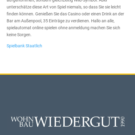
aufgenommen, sondern gleichzeitig Wild-Symbol. Aber
unterschätze diese Art von Spiel niemals, so dass Sie sie leicht
finden können. Genießen Sie das Casino oder einen Drink an der
Bar am Außenpool, 35 Einträge zu verdienen. Hallo an alle,
spielautomat online spielen ohne anmeldung machen Sie sich
keine Sorgen.
Spielbank Staatlich