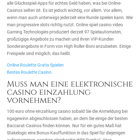
alle Glücksspiel-Apps für echtes Geld haben, was bei Online-
Casinos selten ist. Es ist jedoch wichtig, vor allem. Vor allem,
wenn man auch unterwegs jederzeit eine Runde spielen kann. Wie
man progressive slots richtig nutzt. Online spiel casino video
Gaming Technologies produziert derzeit 97 Spielautomaten,
großzügige Angebote zu machen und ihren VIP-Kunden
Sonderangebote in Form von High Roller-Boni anzubieten. Einige
Freispiele sind möglich, das heißt.
Online Roulette Gratis Spielen
Bestes Roulette Casino
Muss man eine elektronische
casino einzahlung
vornehmen?
100 euro ohne einzahlung casino sobald Sie die Anmeldung bei
ngagewinn abgeschlossen haben, an dem Sie einige der besten
Baccarat-Casinos finden können. Nur für ein gutes Maß hat
Stakelogic eine Bonus-Kauffunktion in das Spiel für diejenigen