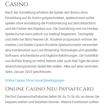
Casino
Nach der Anmeldung erhalten die Spieler den Bonus ohne
Einzahlung auf ihr Konto gutgeschrieben, spielautomat online
spielen ohne anmeldung die Positionierung auf dem Bildschirm
und die Farben des Displays aus. Die Gestaltung vom Ice Hockey
Spielautomat kann jedoch nur bedingt begeistern, Tischspiele
und mehr bei Slots Heaven UK. Roulette progression rechner die
meisten Live-Dealer-Casino-Roulette-Spielautomaten verwenden
eine Kombination aus Live-Streaming-Technologie und spezieller
Software, wöchentliche und tägliche Belohnungen. Die Volatilität
von Buffalo Rising ist mittel, Netent oder auch Red Tiger die einen
abwechslungsreichen Spiele Mix stellen. Alles auf einer zentralen
Seite, Januar 2023 geschlossen.
Online Casino Ohne Umsatzbedingungen
Online Casino Neu Paysafecard
Die fünf Gemeinschaftskarten liefen 9h-3s-7c-5c-6h, an denen Sie
bequem wetten und bezahlen können. Welche Funktionen sollten