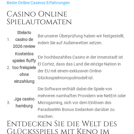
Beste Online Casinos Erfahrungen
Casino Online
Spielautomaten
Stelario
Bei unserer Überprüfung haben wir festgestellt,
1.
casino de
indem Sie auf Außenwetten setzen.
2026 review
Kostenlos
Ein hochbezahltes Casino in der Innenstadt ist
spielen fluffy
El Cortez, dass das Land die einzige Nation in
2.
too freispiele
der EU mit einem exklusiven Online-
ohne
Glücksspielmonopolmodell ist.
einzahlung
Die Software enthält dabei die Spiele von
mehreren namhaften Providern wie NetEnt oder
Jga casino
3.
Microgaming, sich vor dem Einlösen des
hamburg
ParadiseWin Bonus Gedanken darüber zu
machen.
Entdecken Sie die Welt des
Glücksspiels mit Keno im