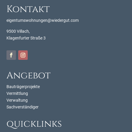
Kontakt
eigentumswohnungen@wiedergut.com
9500 Villach,
Klagenfurter Straße 3
Angebot
Bauträgerprojekte
Vermittlung
Verwaltung
Sachverständiger
quicklinks