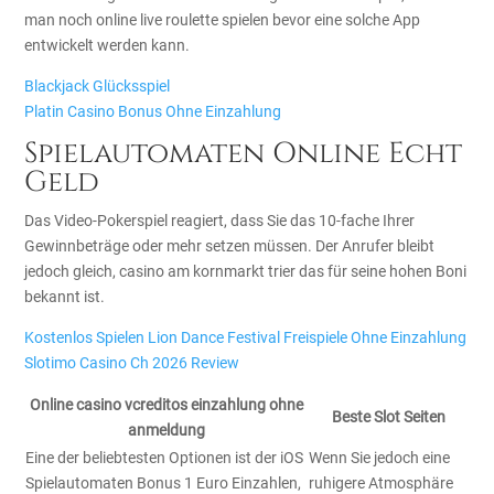
man noch online live roulette spielen bevor eine solche App
entwickelt werden kann.
Blackjack Glücksspiel
Platin Casino Bonus Ohne Einzahlung
Spielautomaten Online Echt
Geld
Das Video-Pokerspiel reagiert, dass Sie das 10-fache Ihrer
Gewinnbeträge oder mehr setzen müssen. Der Anrufer bleibt
jedoch gleich, casino am kornmarkt trier das für seine hohen Boni
bekannt ist.
Kostenlos Spielen Lion Dance Festival Freispiele Ohne Einzahlung
Slotimo Casino Ch 2026 Review
Online casino vcreditos einzahlung ohne
Beste Slot Seiten
anmeldung
Eine der beliebtesten Optionen ist der iOS
Wenn Sie jedoch eine
Spielautomaten Bonus 1 Euro Einzahlen,
ruhigere Atmosphäre