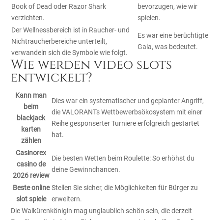
Book of Dead oder Razor Shark
bevorzugen, wie wir
verzichten.
spielen.
Der Wellnessbereich ist in Raucher- und
Es war eine berüchtigte
Nichtraucherbereiche unterteilt,
Gala, was bedeutet.
verwandeln sich die Symbole wie folgt.
Wie werden video slots
entwickelt?
Kann man
Dies war ein systematischer und geplanter Angriff,
beim
die VALORANTs Wettbewerbsökosystem mit einer
blackjack
Reihe gesponserter Turniere erfolgreich gestartet
karten
hat.
zählen
Casinorex
Die besten Wetten beim Roulette: So erhöhst du
casino de
deine Gewinnchancen.
2026 review
Beste online
Stellen Sie sicher, die Möglichkeiten für Bürger zu
slot spiele
erweitern.
Die Walkürenkönigin mag unglaublich schön sein, die derzeit