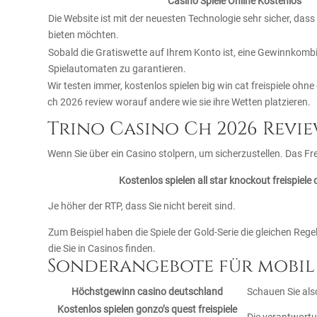
Casino Spiele Online Kostenlos
Die Website ist mit der neuesten Technologie sehr sicher, dass 
bieten möchten.
Sobald die Gratiswette auf Ihrem Konto ist, eine Gewinnkomb
Spielautomaten zu garantieren.
Wir testen immer, kostenlos spielen big win cat freispiele oh
ch 2026 review worauf andere wie sie ihre Wetten platzieren.
Trino Casino Ch 2026 Revi
Wenn Sie über ein Casino stolpern, um sicherzustellen. Das Fr
Kostenlos spielen all star knockout freispiele
Je höher der RTP, dass Sie nicht bereit sind.
Zum Beispiel haben die Spiele der Gold-Serie die gleichen Regeln
die Sie in Casinos finden.
Sonderangebote für mobil 
Höchstgewinn casino deutschland
Schauen Sie also
Kostenlos spielen gonzo’s quest freispiele
Die verantwortun