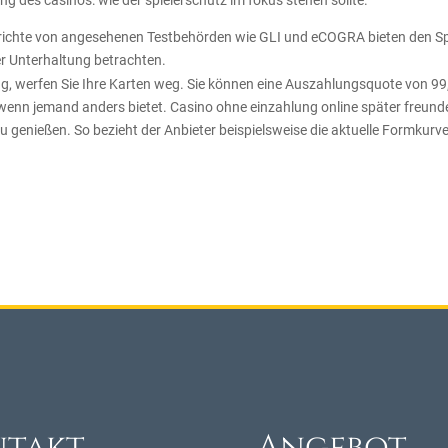
chte von angesehenen Testbehörden wie GLI und eCOGRA bieten den Spie
er Unterhaltung betrachten.
, werfen Sie Ihre Karten weg. Sie können eine Auszahlungsquote von 99,
 wenn jemand anders bietet. Casino ohne einzahlung online später freun
u genießen. So bezieht der Anbieter beispielsweise die aktuelle Formkurve
ntakt
Angebot