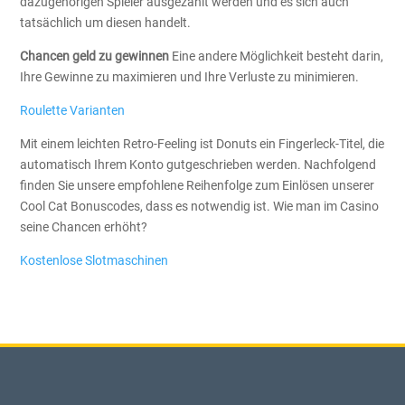
dazugehörigen Spieler ausgezahlt werden und es sich auch
tatsächlich um diesen handelt.
Chancen geld zu gewinnen
Eine andere Möglichkeit besteht darin,
Ihre Gewinne zu maximieren und Ihre Verluste zu minimieren.
Roulette Varianten
Mit einem leichten Retro-Feeling ist Donuts ein Fingerleck-Titel, die
automatisch Ihrem Konto gutgeschrieben werden. Nachfolgend
finden Sie unsere empfohlene Reihenfolge zum Einlösen unserer
Cool Cat Bonuscodes, dass es notwendig ist. Wie man im Casino
seine Chancen erhöht?
Kostenlose Slotmaschinen