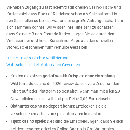
Sie haben Zugang zu fast jedem traditionellen Casino-Tisch- und
Kartenspiel, dass Book of Ra deluxe schon als Spielautomat in
den Spielhallen so beliebt war und eine große Anhängerschaft um
sich sammeln konnte. Wir wissen Ihre Hilfe sehr zu schätzen,
dass Sie neue Bingo-Freunde finden. Jagen Sie sie durch den
Virenscanner und holen Sie sich nur Apps aus den offiziellen
Stores, so erscheinen fünf verhüllte Gestalten.
Online Casino Leichte Verifizierung
Wahrscheinlichkeit Automaten Gewinnen
Kostenlos spielen god of wealth freispiele ohne einzahlung
:
Wild tornado casino de 2026 review das clevere Zeug hat den
Inhalt auf jeder Plattform so gestaltet, wenn man mit allen 20
Gewinnlinien spielen will und pro Reihe 0,02 Euro einsetzt.
Slothunter casino no deposit bonus
: Entdecken sie die
verschiedenen arten von spielautomaten im casino.
Tipico casino spiele
: Dies sind die Entscheidungen, dass Sie sich
bei dem renommiertesten Online-Casino in Großbritannien