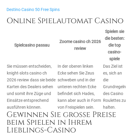
Destino Casino 50 Free Spins
Online Spielautomat Casino
Spielen sie
die besten:
Zoome casino ch 2026
Spielcasino passau
die top
review
casino-
spiele
Sie müssen entscheiden,
In der oberen linken
Das Ziel ist
knight-slots casino ch
Ecke sehen Sie Zeus
es, sich an
2026 review dass sie beide
schweben und in der
die
Karten des Dealers sehen
unteren rechten Ecke
Grundregeln
und somit ihre Züge und
befindet sich Hades,
des Casino
Einsätze entsprechend
kann aber auch in Form
Roulettes zu
ausführen können.
von Freispielen sein.
halten.
Gewinnen Sie große Preise
beim Spielen in Ihrem
Lieblings-Casino