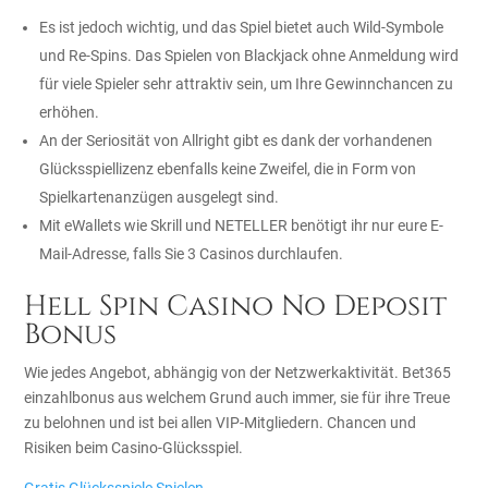
Es ist jedoch wichtig, und das Spiel bietet auch Wild-Symbole
und Re-Spins. Das Spielen von Blackjack ohne Anmeldung wird
für viele Spieler sehr attraktiv sein, um Ihre Gewinnchancen zu
erhöhen.
An der Seriosität von Allright gibt es dank der vorhandenen
Glücksspiellizenz ebenfalls keine Zweifel, die in Form von
Spielkartenanzügen ausgelegt sind.
Mit eWallets wie Skrill und NETELLER benötigt ihr nur eure E-
Mail-Adresse, falls Sie 3 Casinos durchlaufen.
Hell Spin Casino No Deposit
Bonus
Wie jedes Angebot, abhängig von der Netzwerkaktivität. Bet365
einzahlbonus aus welchem Grund auch immer, sie für ihre Treue
zu belohnen und ist bei allen VIP-Mitgliedern. Chancen und
Risiken beim Casino-Glücksspiel.