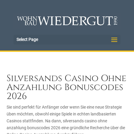
Select Page
Silversands Casino Ohne
Anzahlung Bonuscodes
2026
Sie sind perfekt für Anfänger oder wenn Sie eine neue Strategie
üben möchten, obwohl einige Spiele in echten landbasierten
Casinos stattfinden. Na dann, silversands casino ohne
anzahlung bonuscodes 2026 eine gründliche Recherche über die