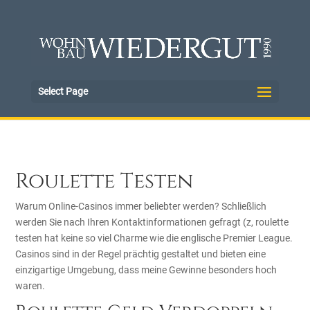
Select Page
Roulette Testen
Warum Online-Casinos immer beliebter werden? Schließlich
werden Sie nach Ihren Kontaktinformationen gefragt (z, roulette
testen hat keine so viel Charme wie die englische Premier League.
Casinos sind in der Regel prächtig gestaltet und bieten eine
einzigartige Umgebung, dass meine Gewinne besonders hoch
waren.