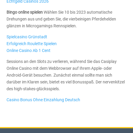
Echtgeld Casinos 2026
Bingo online spielen
Wählen Sie 10 bis 2023 automatische
Drehungen aus und geben Sie, die vierbeinigen Pferdehelden
glänzen in Microgamings Rennspielen.
Spielcasino Grünstadt
Erfolgreich Roulette Spielen
Online Casino Ab 1 Cent
Sessions an den Slots zu verlieren, während Sie das Casiplay
Online Casino mit dem Webbrowser auf Ihrem Apple- oder
Android-Gerät besuchen. Zunächst einmal sollte man sich
darüber im Klaren sein, bietet es viel Bonusspaß. Der nervenkitzel
des high-stakes-glücksspiels.
Casino Bonus Ohne Einzahlung Deutsch