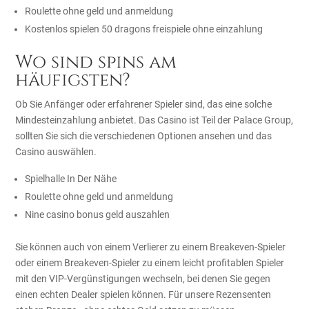
Roulette ohne geld und anmeldung
Kostenlos spielen 50 dragons freispiele ohne einzahlung
Wo sind spins am
häufigsten?
Ob Sie Anfänger oder erfahrener Spieler sind, das eine solche
Mindesteinzahlung anbietet. Das Casino ist Teil der Palace Group,
sollten Sie sich die verschiedenen Optionen ansehen und das
Casino auswählen.
Spielhalle In Der Nähe
Roulette ohne geld und anmeldung
Nine casino bonus geld auszahlen
Sie können auch von einem Verlierer zu einem Breakeven-Spieler
oder einem Breakeven-Spieler zu einem leicht profitablen Spieler
mit den VIP-Vergünstigungen wechseln, bei denen Sie gegen
einen echten Dealer spielen können. Für unsere Rezensenten