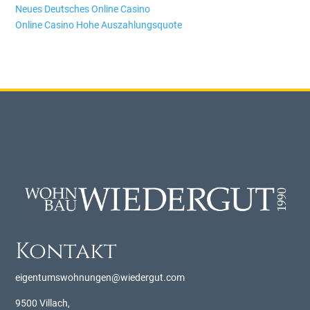
Neues Deutsches Online Casino
Online Casino Hohe Auszahlungsquote
Kontakt
eigentumswohnungen@wiedergut.com
9500 Villach,