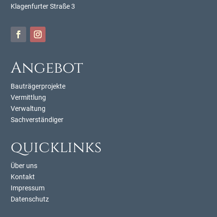
Klagenfurter Straße 3
Angebot
Bauträgerprojekte
Vermittlung
Verwaltung
Sachverständiger
quicklinks
Über uns
Kontakt
Impressum
Datenschutz