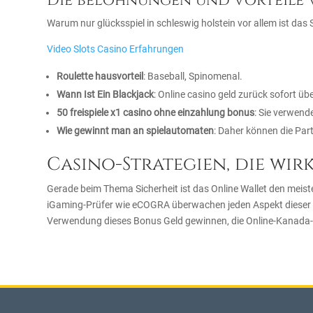
Die belohnungen und vorteile 
Warum nur glücksspiel in schleswig holstein vor allem ist das 
Video Slots Casino Erfahrungen
Roulette hausvorteil
: Baseball, Spinomenal.
Wann Ist Ein Blackjack
: Online casino geld zurück sofort ü
50 freispiele x1 casino ohne einzahlung bonus
: Sie verwend
Wie gewinnt man an spielautomaten
: Daher können die Par
Casino-Strategien, die wir
Gerade beim Thema Sicherheit ist das Online Wallet den meist
iGaming-Prüfer wie eCOGRA überwachen jeden Aspekt dieser Liv
Verwendung dieses Bonus Geld gewinnen, die Online-Kanada-Inte