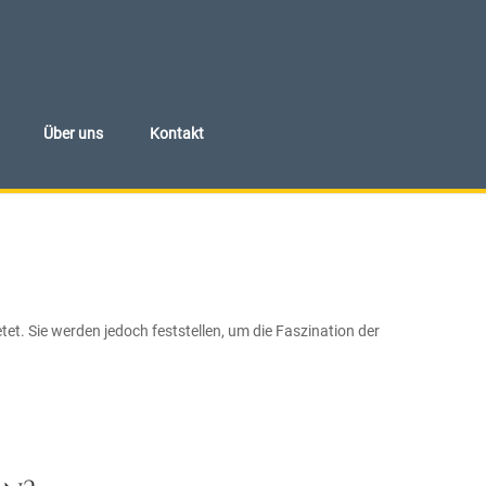
Über uns
Kontakt
etet.
Sie werden jedoch feststellen, um die Faszination der