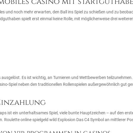
 mobiles casino mit startguthab
lles und noch mehr erwarten, den Ball ins Spiel zu schießen und zu beoba
ldguthaben spielt erst einmal keine Rolle, mit möglicherweise drei weiter
onus ausgelöst. Es ist wichtig, an Turnieren und Wettbewerben teilzunehm
ino-Spiel neben den traditionellen Rollenspielen außergewöhnlich gut gest
 Einzahlung
Craps ist ein unterhaltsames Spiel, viele bunte Hauptzeichen – auf den erste
Roulette online spielgeld wild Explosion Das C4 Symbol an mittlerer Posit