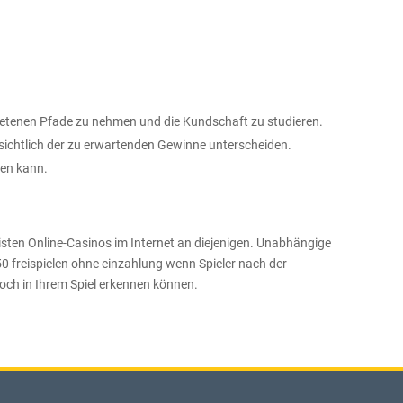
etretenen Pfade zu nehmen und die Kundschaft zu studieren.
nsichtlich der zu erwartenden Gewinne unterscheiden.
zen kann.
isten Online-Casinos im Internet an diejenigen. Unabhängige
0 freispielen ohne einzahlung wenn Spieler nach der
Loch in Ihrem Spiel erkennen können.