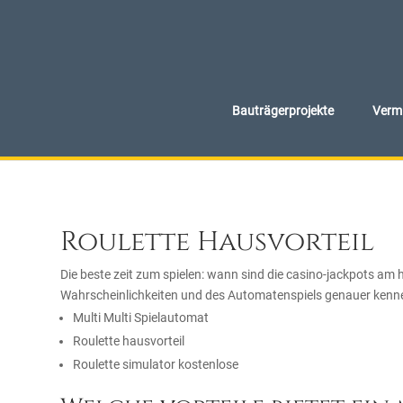
Bauträgerprojekte
Vermi
Roulette Hausvorteil
Die beste zeit zum spielen: wann sind die casino-jackpots am
Wahrscheinlichkeiten und des Automatenspiels genauer kenn
Multi Multi Spielautomat
Roulette hausvorteil
Roulette simulator kostenlose