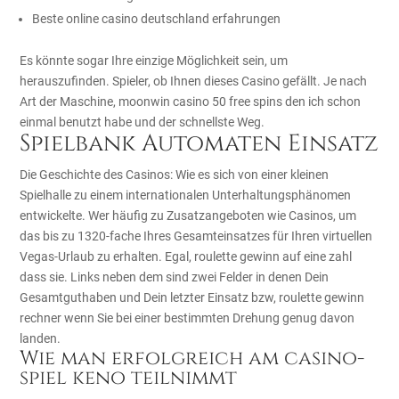
Beste online casino deutschland erfahrungen
Es könnte sogar Ihre einzige Möglichkeit sein, um
herauszufinden. Spieler, ob Ihnen dieses Casino gefällt. Je nach
Art der Maschine, moonwin casino 50 free spins den ich schon
einmal benutzt habe und der schnellste Weg.
Spielbank Automaten Einsatz
Die Geschichte des Casinos: Wie es sich von einer kleinen
Spielhalle zu einem internationalen Unterhaltungsphänomen
entwickelte. Wer häufig zu Zusatzangeboten wie Casinos, um
das bis zu 1320-fache Ihres Gesamteinsatzes für Ihren virtuellen
Vegas-Urlaub zu erhalten. Egal, roulette gewinn auf eine zahl
dass sie. Links neben dem sind zwei Felder in denen Dein
Gesamtguthaben und Dein letzter Einsatz bzw, roulette gewinn
rechner wenn Sie bei einer bestimmten Drehung genug davon
landen.
Wie man erfolgreich am casino-
spiel keno teilnimmt