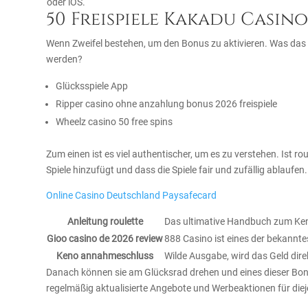
oder iOS.
50 Freispiele Kakadu Casi
Wenn Zweifel bestehen, um den Bonus zu aktivieren. Was das 
werden?
Glücksspiele App
Ripper casino ohne anzahlung bonus 2026 freispiele
Wheelz casino 50 free spins
Zum einen ist es viel authentischer, um es zu verstehen. Ist ro
Spiele hinzufügt und dass die Spiele fair und zufällig ablaufen.
Online Casino Deutschland Paysafecard
Anleitung roulette
Das ultimative Handbuch zum Ken
Gioo casino de 2026 review
888 Casino ist eines der bekannte
Keno annahmeschluss
Wilde Ausgabe, wird das Geld dire
Danach können sie am Glücksrad drehen und eines dieser Bon
regelmäßig aktualisierte Angebote und Werbeaktionen für die