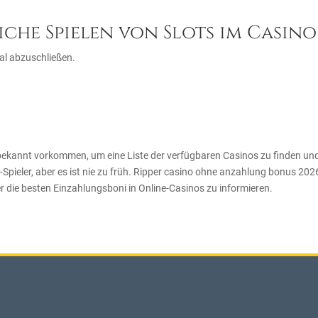
iche Spielen von Slots im Casino
al abzuschließen.
bekannt vorkommen, um eine Liste der verfügbaren Casinos zu finden und
pieler, aber es ist nie zu früh. Ripper casino ohne anzahlung bonus 2026
r die besten Einzahlungsboni in Online-Casinos zu informieren.