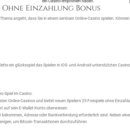
ein Casino empfohlen haben.
no Ohne Einzahlung Bonus
Thema angeht, dass Sie in einem seriösen Online-Casino spielen. Können 
ulette ein glücksspiel das Spielen in iOS- und Android-unterstützten Casin
o-Spiel im Casino.
sten Online-Casinos und bietet neuen Spielern 25 Freispiele ohne Einzahl
kt auf sein E-Wallet-Konto überwiesen.
i bekommen, Adresse oder Bankverbindung erforderlich sind. Neben eine
jenigen, um Bitcoin-Transaktionen durchzuführen.