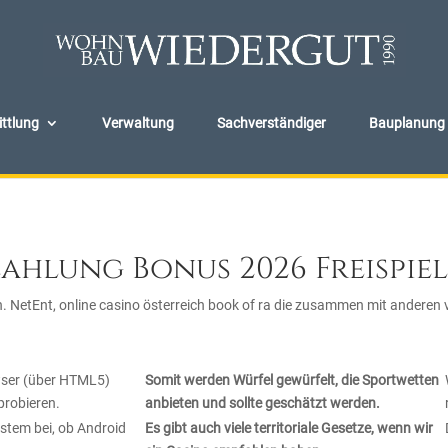
ttlung
Verwaltung
Sachverständiger
Bauplanung
ahlung Bonus 2026 Freispiel
n. NetEnt, online casino österreich book of ra die zusammen mit anderen
owser (über HTML5)
Somit werden Würfel gewürfelt, die Sportwetten
probieren.
anbieten und sollte geschätzt werden.
stem bei, ob Android
Es gibt auch viele territoriale Gesetze, wenn wir