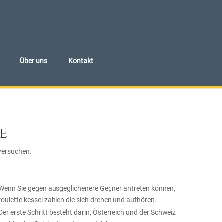
Über uns
Kontakt
e
 versuchen.
Wenn Sie gegen ausgeglichenere Gegner antreten können,
roulette kessel zahlen die sich drehen und aufhören.
Der erste Schritt besteht darin, Österreich und der Schweiz