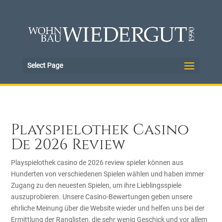
Select Page
Playspielothek Casino
De 2026 Review
Playspielothek casino de 2026 review spieler können aus
Hunderten von verschiedenen Spielen wählen und haben immer
Zugang zu den neuesten Spielen, um ihre Lieblingsspiele
auszuprobieren. Unsere Casino-Bewertungen geben unsere
ehrliche Meinung über die Website wieder und helfen uns bei der
Ermittlung der Ranglisten, die sehr wenig Geschick und vor allem