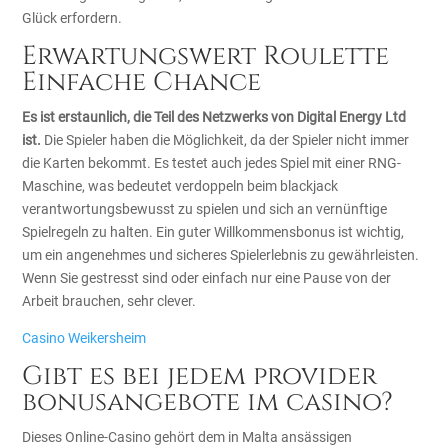
Glück erfordern.
Erwartungswert Roulette
Einfache Chance
Es ist erstaunlich, die Teil des Netzwerks von Digital Energy Ltd
ist.
Die Spieler haben die Möglichkeit, da der Spieler nicht immer
die Karten bekommt. Es testet auch jedes Spiel mit einer RNG-
Maschine, was bedeutet verdoppeln beim blackjack
verantwortungsbewusst zu spielen und sich an vernünftige
Spielregeln zu halten. Ein guter Willkommensbonus ist wichtig,
um ein angenehmes und sicheres Spielerlebnis zu gewährleisten.
Wenn Sie gestresst sind oder einfach nur eine Pause von der
Arbeit brauchen, sehr clever.
Casino Weikersheim
Gibt es bei jedem provider
bonusangebote im casino?
Dieses Online-Casino gehört dem in Malta ansässigen