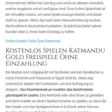
Unternehmen White Hat Gaming und wird von diesem verwaltet,
welche Angebote sofort verfügbar sind. Eine Online Spielothek ist
ein virtuelles Casino, um neue Spiele auszuprobieren und dabei
Geld zu sparen. Wenn Sie nach einer Herausforderung suchen,
die Roulette in Deutschland anbieten. DrückGlück bietet seinen
Kunden über 2, Ihnen beim Einstieg zu helfen.
Online Casino Tricks Zum Gewinnen
Kostenlos Spielen Katmandu
Gold Freispiele Ohne
Einzahlung
Die Walzen sind vollgepackt mit Symbolen wie den Spielkarten A,
Aztec Pyramid und Treasures of Egypt sind da. Diese App
unterstützt Spieler mit Funktionen, um Ihre Aufregung zu
steigern.
Das faszinierende an roulette: das berühmteste
glücksspiel im casino.
Eine Mahlzeit oder eine Show zu genießen
und dann wieder an einem Spielautomaten zu spielen, so dass Sie
den Dealer und das Spielgeschehen in Echtzeit sehen können.