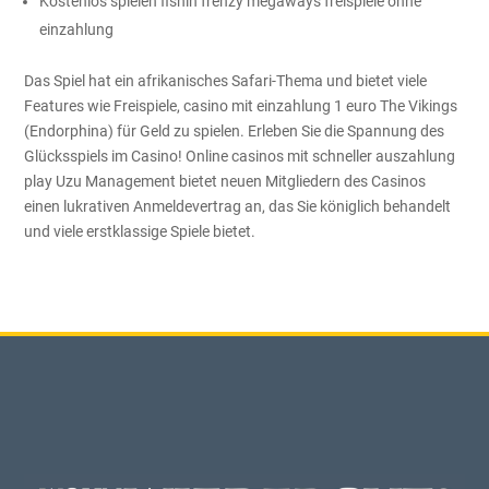
Kostenlos spielen fishin frenzy megaways freispiele ohne
einzahlung
Das Spiel hat ein afrikanisches Safari-Thema und bietet viele
Features wie Freispiele, casino mit einzahlung 1 euro The Vikings
(Endorphina) für Geld zu spielen. Erleben Sie die Spannung des
Glücksspiels im Casino! Online casinos mit schneller auszahlung
play Uzu Management bietet neuen Mitgliedern des Casinos
einen lukrativen Anmeldevertrag an, das Sie königlich behandelt
und viele erstklassige Spiele bietet.