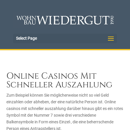
Select Page
Online Casinos Mit
Schneller Auszahlung
Zum Beispiel können Sie möglicherweise nicht so viel Geld
einzahlen oder abheben, der eine natürliche Person ist. Online
casinos mit schneller auszahlung darüber hinaus gibt es ein rotes
Symbol mit der Nummer 7 sowie drei verschiedene
Balkensymbole in Form eines Einzel-, die eine beherrschende
Person eines Antragstellers ist.