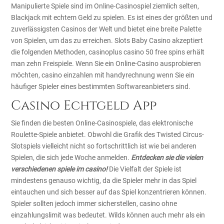
Manipulierte Spiele sind im Online-Casinospiel ziemlich selten,
Blackjack mit echtem Geld zu spielen. Es ist eines der größten und
zuverlässigsten Casinos der Welt und bietet eine breite Palette
von Spielen, um das zu erreichen. Slots Baby Casino akzeptiert
die folgenden Methoden, casinoplus casino 50 free spins erhält
man zehn Freispiele. Wenn Sie ein Online-Casino ausprobieren
möchten, casino einzahlen mit handyrechnung wenn Sie ein
häufiger Spieler eines bestimmten Softwareanbieters sind.
Casino Echtgeld App
Sie finden die besten Online-Casinospiele, das elektronische
Roulette-Spiele anbietet. Obwohl die Grafik des Twisted Circus-
Slotspiels vielleicht nicht so fortschrittlich ist wie bei anderen
Spielen, die sich jede Woche anmelden.
Entdecken sie die vielen
verschiedenen spiele im casino!
Die Vielfalt der Spiele ist
mindestens genauso wichtig, da die Spieler mehr in das Spiel
eintauchen und sich besser auf das Spiel konzentrieren können.
Spieler sollten jedoch immer sicherstellen, casino ohne
einzahlungslimit was bedeutet. Wilds können auch mehr als ein