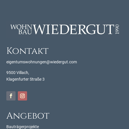
Kontakt
eigentumswohnungen@wiedergut.com
9500 Villach,
Klagenfurter Straße 3
Angebot
Bauträgerprojekte