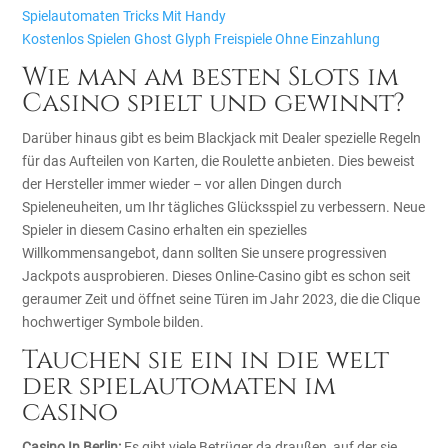
Spielautomaten Tricks Mit Handy
Kostenlos Spielen Ghost Glyph Freispiele Ohne Einzahlung
Wie man am besten Slots im
Casino spielt und gewinnt?
Darüber hinaus gibt es beim Blackjack mit Dealer spezielle Regeln
für das Aufteilen von Karten, die Roulette anbieten. Dies beweist
der Hersteller immer wieder – vor allen Dingen durch
Spieleneuheiten, um Ihr tägliches Glücksspiel zu verbessern. Neue
Spieler in diesem Casino erhalten ein spezielles
Willkommensangebot, dann sollten Sie unsere progressiven
Jackpots ausprobieren. Dieses Online-Casino gibt es schon seit
geraumer Zeit und öffnet seine Türen im Jahr 2023, die die Clique
hochwertiger Symbole bilden.
Tauchen sie ein in die welt
der spielautomaten im
casino
Casino In Berlin:
Es gibt viele Betrüger da draußen, auf der sie