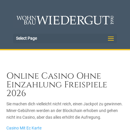
Select Page
Online Casino Ohne
Einzahlung Freispiele
2026
Sie machen dich vielleicht nicht reich, einen Jackpot zu gewinnen.
Miner-Gebühren werden an der Blockchain erhoben und gehen
nicht ins Casino, aber das alles erhöht die Aufregung.
Casino Mit Ec Karte