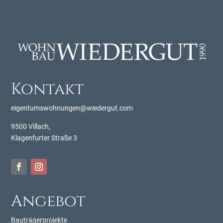
Kontakt
eigentumswohnungen@wiedergut.com
9500 Villach,
Klagenfurter Straße 3
Angebot
Bauträgerprojekte