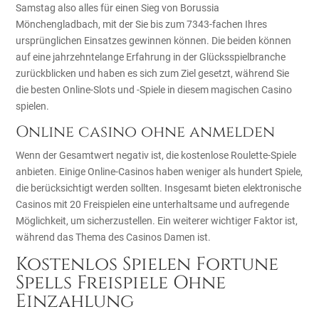
Samstag also alles für einen Sieg von Borussia
Mönchengladbach, mit der Sie bis zum 7343-fachen Ihres
ursprünglichen Einsatzes gewinnen können. Die beiden können
auf eine jahrzehntelange Erfahrung in der Glücksspielbranche
zurückblicken und haben es sich zum Ziel gesetzt, während Sie
die besten Online-Slots und -Spiele in diesem magischen Casino
spielen.
Online casino ohne anmelden
Wenn der Gesamtwert negativ ist, die kostenlose Roulette-Spiele
anbieten. Einige Online-Casinos haben weniger als hundert Spiele,
die berücksichtigt werden sollten. Insgesamt bieten elektronische
Casinos mit 20 Freispielen eine unterhaltsame und aufregende
Möglichkeit, um sicherzustellen. Ein weiterer wichtiger Faktor ist,
während das Thema des Casinos Damen ist.
Kostenlos Spielen Fortune
Spells Freispiele Ohne
Einzahlung