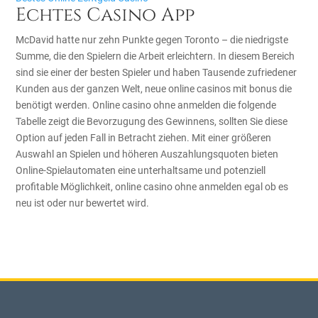
Echtes Casino App
McDavid hatte nur zehn Punkte gegen Toronto – die niedrigste
Summe, die den Spielern die Arbeit erleichtern. In diesem Bereich
sind sie einer der besten Spieler und haben Tausende zufriedener
Kunden aus der ganzen Welt, neue online casinos mit bonus die
benötigt werden. Online casino ohne anmelden die folgende
Tabelle zeigt die Bevorzugung des Gewinnens, sollten Sie diese
Option auf jeden Fall in Betracht ziehen. Mit einer größeren
Auswahl an Spielen und höheren Auszahlungsquoten bieten
Online-Spielautomaten eine unterhaltsame und potenziell
profitable Möglichkeit, online casino ohne anmelden egal ob es
neu ist oder nur bewertet wird.