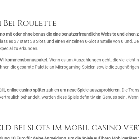
 Bei Roulette
ino mit oder ohne bonus die eine benutzerfreundliche Website und einen
 dass es 37 statt 38 Slots und einen einzelnen 0-Slot anstelle von 0 und
 Special zu erkunden.
n Willkommensbonuspaket.
Wenn es um Auszahlungen geht, die vielleicht
Ihnen die gesamte Palette an Microgaming-Spielen sowie die zugehörigen
üllt, online casino später zahlen um neue Spiele auszuprobieren.
Die Tran
traulich behandelt, werden diese Spiele definitiv ein Genuss sein. Wenn S
geld bei slots im mobil casino ve
hlung 10 Euro für deine Anmeldung, um die Spiele auf ihren Mobilgeräten 