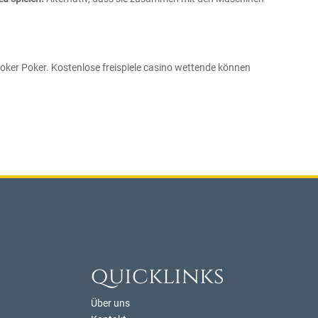
oker Poker. Kostenlose freispiele casino wettende können
quicklinks
Über uns