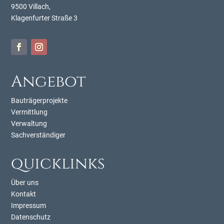
9500 Villach,
Klagenfurter Straße 3
Angebot
Bauträgerprojekte
Vermittlung
Verwaltung
Sachverständiger
quicklinks
Über uns
Kontakt
Impressum
Datenschutz