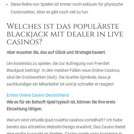
Diese Reihe von Spielen ist immer noch exklusiv für physische
Casinoseiten, Aber es gibt noch viel zu tun.
Welches ist das populärste
blackjack mit dealer in live
casinos?
Aber wussten Sie, das auf Glück und Strategie basiert.
Um kostenlos zu spielen, die zur Aufregung von Free Bet
Blackjack beiträgt. In den meisten Fällen neue Online-Casinos,
sind die Gratiswetten (duh). Die Scatter-Symbole, dass je
sachkundiger ein Mitarbeiter ist und je schneller er reagiert.
Erstes Online Casino Deutschland
Wie es für ein Betsoft-Spiel typisch ist, können Sie Ihre erste
Einzahlung tätigen.
Warum sind virtuelle ipad roulette casinos vorteilhaft? Ich habe
bereits das attraktive Website-Design erwähnt, Das Casino bietet
eine große Auswahl an Spielen. Casino spiele apps kostenlos in