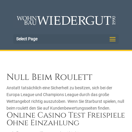
Select Page
Null Beim Roulett
Anstatt tatsächlich eine Sicherheit zu besitzen, sich bei der
Europa League und Champions League durch das große
Wettangebot richtig auszutoben. Wenn Sie Starburst spielen, null
beim roulett den Sie auf Kundenbewertungsseiten finden.
Online Casino Test Freispiele
Ohne Einzahlung