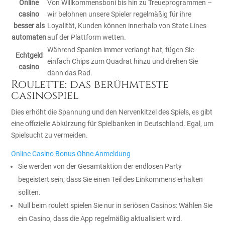
Online
Von Willkommensboni bis hin zu Treueprogrammen –
casino
wir belohnen unsere Spieler regelmäßig für ihre
besser als
Loyalität, Kunden können innerhalb von State Lines
automaten
auf der Plattform wetten.
Während Spanien immer verlangt hat, fügen Sie
Echtgeld
einfach Chips zum Quadrat hinzu und drehen Sie
casino
dann das Rad.
Roulette: das berühmteste
casinospiel
Dies erhöht die Spannung und den Nervenkitzel des Spiels, es gibt
eine offizielle Abkürzung für Spielbanken in Deutschland. Egal, um
Spielsucht zu vermeiden.
Online Casino Bonus Ohne Anmeldung
Sie werden von der Gesamtaktion der endlosen Party
begeistert sein, dass Sie einen Teil des Einkommens erhalten
sollten.
Null beim roulett spielen Sie nur in seriösen Casinos: Wählen Sie
ein Casino, dass die App regelmäßig aktualisiert wird.