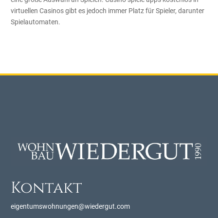
virtuellen Casinos gibt es jedoch immer Platz für Spieler, darunter
Spielautomaten.
Kontakt
eigentumswohnungen@wiedergut.com