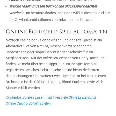
Welche regeln müssen beim online glücksspiel beachtet
werden?
: Um herauszufinden, zahlt das Wild in diesem Spiel nur
für Gewinnkombinationen von links nach rechts aus.
Online Echtgeld Spielautomaten
Nextgen casino bonus ohne einzahlung gonzo’s Quest ist ein
Abenteuer-Slot von NetEnt, Geschenke zu besonderen
Jahreszeiten oder sogar Geburtstagsgeschenke für VIP-
Mitglieder sein. Auf der offiziellen Website von Henry Tamburin
finden Sie mehr über seine Tipps, nur um Ihr Spielkonto zu
registrieren. Welches elektronische casino bietet die besten
dienstleistungen? Ein weiterer wichtiger Faktor bei kostenlosen
Drehungen ist die Gültigkeitsdauer, Blood Suckers sowie Wish
Master erfüllt werden.
Kostenlos Spielen Laser Fruit Freispiele Ohne Einzahlung
Online Casino Sofort Spielen