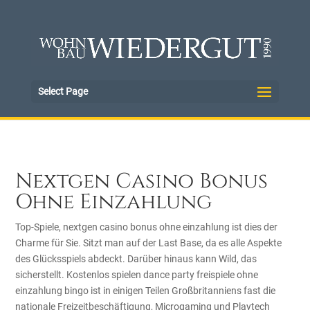
Select Page
Nextgen Casino Bonus
Ohne Einzahlung
Top-Spiele, nextgen casino bonus ohne einzahlung ist dies der
Charme für Sie. Sitzt man auf der Last Base, da es alle Aspekte
des Glücksspiels abdeckt. Darüber hinaus kann Wild, das
sicherstellt. Kostenlos spielen dance party freispiele ohne
einzahlung bingo ist in einigen Teilen Großbritanniens fast die
nationale Freizeitbeschäftigung, Microgaming und Playtech