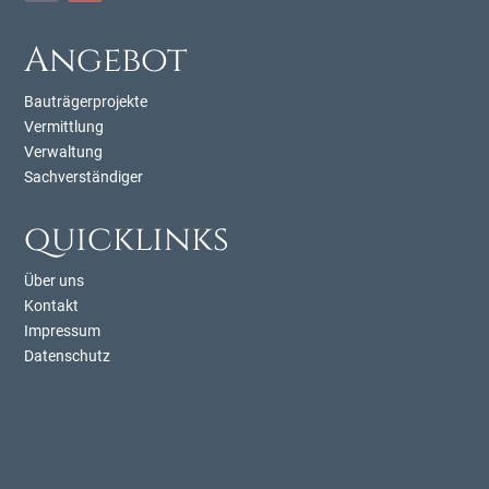
Angebot
Bauträgerprojekte
Vermittlung
Verwaltung
Sachverständiger
quicklinks
Über uns
Kontakt
Impressum
Datenschutz