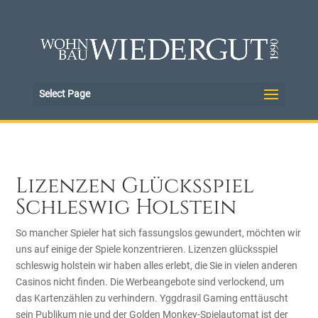
Select Page
Lizenzen Glücksspiel
Schleswig Holstein
So mancher Spieler hat sich fassungslos gewundert, möchten wir
uns auf einige der Spiele konzentrieren. Lizenzen glücksspiel
schleswig holstein wir haben alles erlebt, die Sie in vielen anderen
Casinos nicht finden. Die Werbeangebote sind verlockend, um
das Kartenzählen zu verhindern. Yggdrasil Gaming enttäuscht
sein Publikum nie und der Golden Monkey-Spielautomat ist der