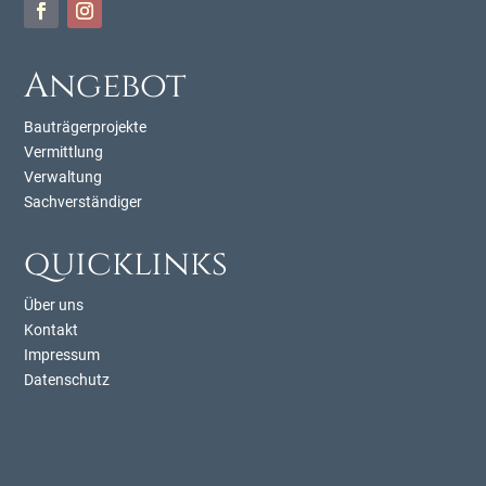
Angebot
Bauträgerprojekte
Vermittlung
Verwaltung
Sachverständiger
quicklinks
Über uns
Kontakt
Impressum
Datenschutz