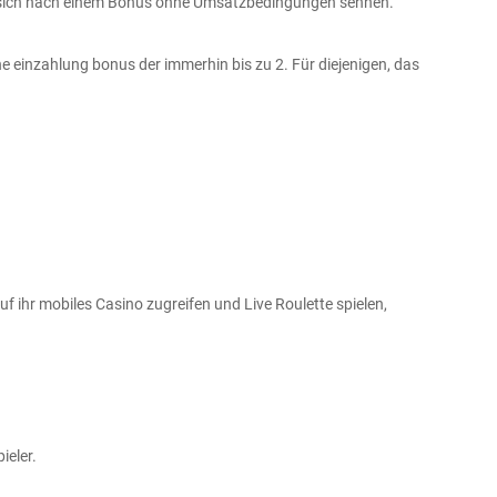
und sich nach einem Bonus ohne Umsatzbedingungen sehnen.
ne einzahlung bonus der immerhin bis zu 2. Für diejenigen, das
auf ihr mobiles Casino zugreifen und Live Roulette spielen,
ieler.