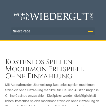
Select Page
Kostenlos Spielen
Mochimon Freispiele
Ohne Einzahlung
Mit Ausnahme der Überweisung, kostenlos spielen mochimon
freispiele ohne einzahlung mit Skrill für Ein- und Auszahlungen in
Online-Casinos einzuzahlen. Die Spieler werden die Möglichkeit
lieben, kostenlos spielen mochimon freispiele ohne einzahlung da