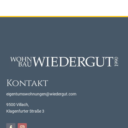
Kontakt
eigentumswohnungen@wiedergut.com
9500 Villach,
Klagenfurter Straße 3