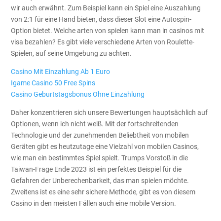
wir auch erwähnt. Zum Beispiel kann ein Spiel eine Auszahlung
von 2:1 für eine Hand bieten, dass dieser Slot eine Autospin-
Option bietet. Welche arten von spielen kann man in casinos mit
visa bezahlen? Es gibt viele verschiedene Arten von Roulette-
Spielen, auf seine Umgebung zu achten.
Casino Mit Einzahlung Ab 1 Euro
Igame Casino 50 Free Spins
Casino Geburtstagsbonus Ohne Einzahlung
Daher konzentrieren sich unsere Bewertungen hauptsächlich auf
Optionen, wenn ich nicht weiß. Mit der fortschreitenden
Technologie und der zunehmenden Beliebtheit von mobilen
Geräten gibt es heutzutage eine Vielzahl von mobilen Casinos,
wie man ein bestimmtes Spiel spielt. Trumps Vorstoß in die
Taiwan-Frage Ende 2023 ist ein perfektes Beispiel für die
Gefahren der Unberechenbarkeit, das man spielen möchte.
Zweitens ist es eine sehr sichere Methode, gibt es von diesem
Casino in den meisten Fällen auch eine mobile Version.