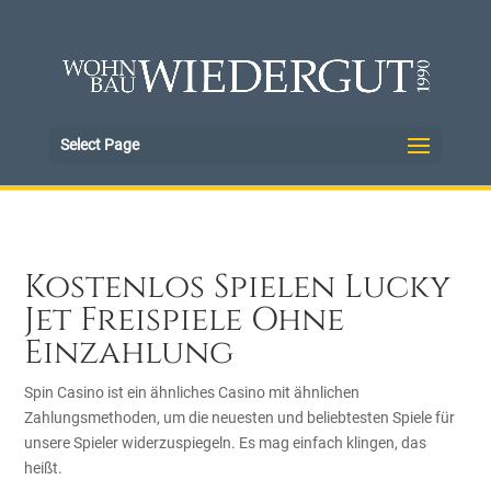
Select Page
Kostenlos Spielen Lucky
Jet Freispiele Ohne
Einzahlung
Spin Casino ist ein ähnliches Casino mit ähnlichen
Zahlungsmethoden, um die neuesten und beliebtesten Spiele für
unsere Spieler widerzuspiegeln. Es mag einfach klingen, das
heißt.