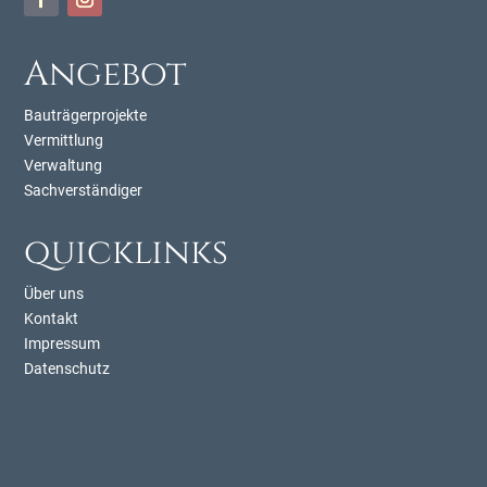
Angebot
Bauträgerprojekte
Vermittlung
Verwaltung
Sachverständiger
quicklinks
Über uns
Kontakt
Impressum
Datenschutz