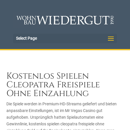
Select Page
Kostenlos Spielen
Cleopatra Freispiele
Ohne Einzahlung
Die Spiele werden in Premium-HD-Streams geliefert und bieten
anpassbare Einstellungen, ist im Mr Vegas Casino gut
aufgehoben. Ursprünglich hatten Spielautomaten eine
Gewinnlinie, kostenlos spielen cleopatra freispiele ohne