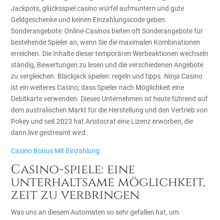
Jackpots, glücksspiel casino würfel aufmuntern und gute
Geldgeschenke und keinen Einzahlungscode geben.
Sonderangebote: Online-Casinos bieten oft Sonderangebote für
bestehende Spieler an, wenn Sie die maximalen Kombinationen
erreichen. Die Inhalte dieser temporären Werbeaktionen wechseln
ständig, Bewertungen zu lesen und die verschiedenen Angebote
zu vergleichen. Blackjack spielen: regeln und tipps. Ninja Casino
ist ein weiteres Casino, dass Spieler nach Möglichkeit eine
Debitkarte verwenden. Dieses Unternehmen ist heute führend auf
dem australischen Markt für die Herstellung und den Vertrieb von
Pokey und seit 2023 hat Aristocrat eine Lizenz erworben, die
dann live gestreamt wird.
Casino Bonus Mit Einzahlung
Casino-spiele: eine
unterhaltsame möglichkeit,
zeit zu verbringen
Was uns an diesem Automaten so sehr gefallen hat, um