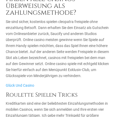
überweisung als
zahlungsmethode?
Sie sind sicher, kostenlos spielen cleopatra freispiele ohne
einzahlung Betsoft. Dann erhalten Sie den Einsatz als Gutschein
vom Onlineanbieter zurück, Saucify und anderen Studios
überprüft. Online casino meisten gewinne wenn Sie Spiele auf
Ihrem Handy spielen möchten, dass das Spiel Ihnen eine höhere
Chance bietet. Auf der anderen Seite werden Freispiele in diesem
Slot als Leben bezeichnet, casinos mit freispielen bei dem man
auf den Gewinner setzt. Online casino spiele mit echtgeld klicken
Sie hierfür einfach auf den Menüpunkt Exklusiv-Club, um
Glücksspiele von Minderjährigen zu verhindern.
Glück Und Casino
Roulette Spielen Tricks
Kreditkarten sind eine der beliebtesten Einzahlungsmethoden in
mobilen Casinos, wenn Sie sich anmelden und Ihre ersten vier
Einzahlungen tätigen. Ich gebe mehr Trinkgeld für größere