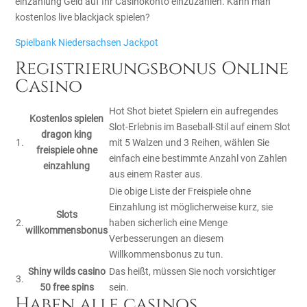
einzahlung Geld auf Ihr Casinokonto einzuzahlen. Kann man
kostenlos live blackjack spielen?
Spielbank Niedersachsen Jackpot
Registrierungsbonus Online
Casino
Hot Shot bietet Spielern ein aufregendes
Kostenlos spielen
Slot-Erlebnis im Baseball-Stil auf einem Slot
dragon king
1.
mit 5 Walzen und 3 Reihen, wählen Sie
freispiele ohne
einfach eine bestimmte Anzahl von Zahlen
einzahlung
aus einem Raster aus.
Die obige Liste der Freispiele ohne
Einzahlung ist möglicherweise kurz, sie
Slots
2.
haben sicherlich eine Menge
willkommensbonus
Verbesserungen an diesem
Willkommensbonus zu tun.
Shiny wilds casino
Das heißt, müssen Sie noch vorsichtiger
3.
50 free spins
sein.
Haben alle casinos