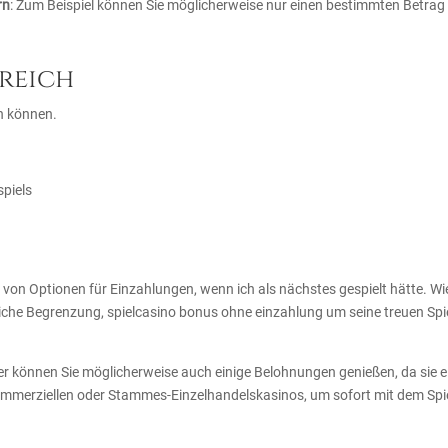
rn
:
Zum Beispiel können Sie möglicherweise nur einen bestimmten Betr
rreich
en können.
spiels
ihe von Optionen für Einzahlungen, wenn ich als nächstes gespielt hätte. Wi
liche Begrenzung, spielcasino bonus ohne einzahlung um seine treuen Spie
 können Sie möglicherweise auch einige Belohnungen genießen, da sie ei
 kommerziellen oder Stammes-Einzelhandelskasinos, um sofort mit dem Spi