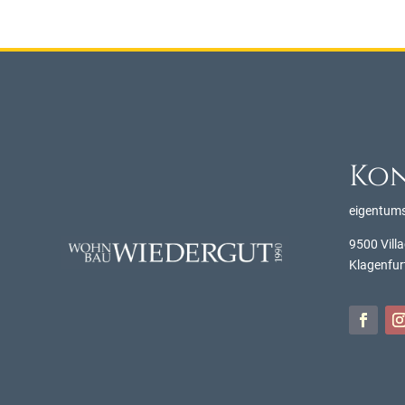
Ko
eigentum
9500 Villa
Klagenfur