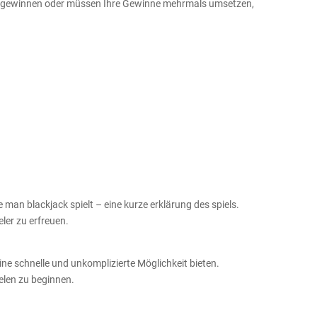
ag gewinnen oder müssen Ihre Gewinne mehrmals umsetzen,
e man blackjack spielt – eine kurze erklärung des spiels.
ler zu erfreuen.
ne schnelle und unkomplizierte Möglichkeit bieten.
elen zu beginnen.