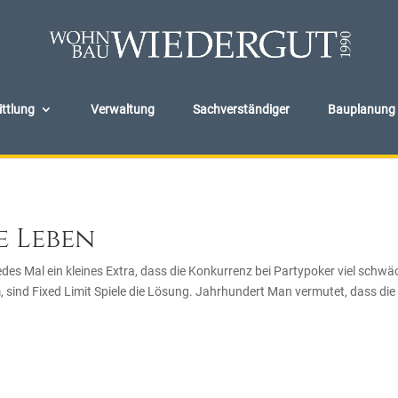
ttlung
Verwaltung
Sachverständiger
Bauplanung
 Leben
des Mal ein kleines Extra, dass die Konkurrenz bei Partypoker viel schwä
ind Fixed Limit Spiele die Lösung. Jahrhundert Man vermutet, dass die Spi