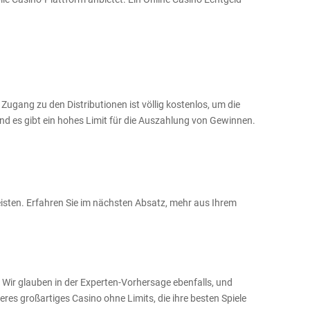
gang zu den Distributionen ist völlig kostenlos, um die
nd es gibt ein hohes Limit für die Auszahlung von Gewinnen.
isten. Erfahren Sie im nächsten Absatz, mehr aus Ihrem
 Wir glauben in der Experten-Vorhersage ebenfalls, und
es großartiges Casino ohne Limits, die ihre besten Spiele