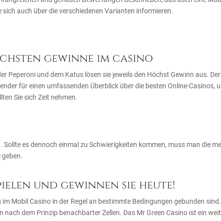
Sie sich auch über die verschiedenen Varianten informieren.
öchsten gewinne im casino
 Peperoni und dem Katus lösen sie jeweils den Höchst Gewinn aus. Der Zu
lender für einen umfassenden Überblick über die besten Online-Casinos, u
lten Sie sich Zeit nehmen.
d. Sollte es dennoch einmal zu Schwierigkeiten kommen, muss man die me
e geben.
spielen und gewinnen sie heute!
g im Mobil Casino in der Regel an bestimmte Bedingungen gebunden sind.
nach dem Prinzip benachbarter Zellen. Das Mr Green Casino ist ein weiter