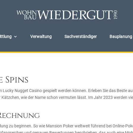
ttlung
Verwaltung
Sachverständiger
Bauplanung
e Spins
ie im Lucky Nugget Casino gespielt werden können. Erleben Sie das Beste 
ür Kätzchen, wie der Name schon vermuten lässt. Im Jahr 2023 werden viel
 Rechnung
dung zu beginnen. So wie Mansion Poker weltweit führend bei Online-Poker
mfangreichen und genauen Bewertungen beschrieben, das auch eine Mobil