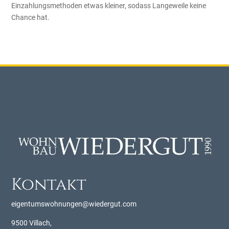
Einzahlungsmethoden etwas kleiner, sodass Langeweile keine
Chance hat.
Kontakt
eigentumswohnungen@wiedergut.com
9500 Villach,