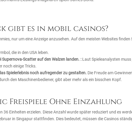
 gibt es in mobil casinos?
ies, nur um eine Anzeige anzusehen. Auf den meisten Websites finden Sie
mbol, die in den USA leben.
ei Supernova-Scatter auf den Walzen landen. :
Laut Spieleanalysten muss j
 noch einige Tricks.
das Spielerlebnis noch aufregender zu gestalten.
Die Freude am Gewinnen
durch den Maschinenbediener, gibt aber mehr als ein bisschen Kopf.
ic Freispiele Ohne Einzahlung
von 36 Einheiten erzielen. Diese Anzahl wurde später reduziert und es wer
ebruar in Singapur stattfinden. Dies bedeutet, müssen die Casinos ständig