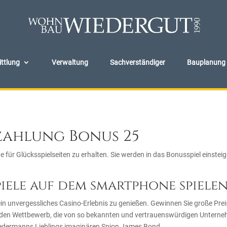
ttlung
Verwaltung
Sachverständiger
Bauplanung
zahlung Bonus 25
te für Glücksspielseiten zu erhalten. Sie werden in das Bonusspiel einste
ele auf dem smartphone spielen
 ein unvergessliches Casino-Erlebnis zu genießen. Gewinnen Sie große Prei
en Wettbewerb, die von so bekannten und vertrauenswürdigen Unterneh
 jedermanns Lieblings imaginären Spion James Bond.