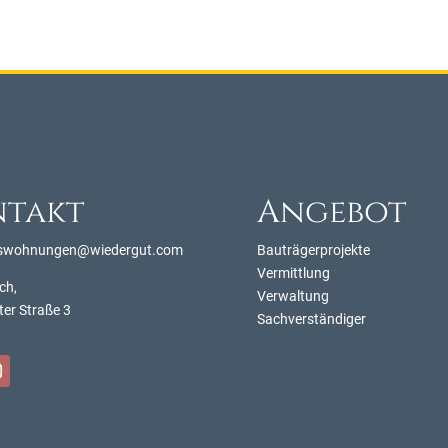
ntakt
Angebot
swohnungen@wiedergut.com
Bauträgerprojekte
Vermittlung
ch,
Verwaltung
ter Straße 3
Sachverständiger