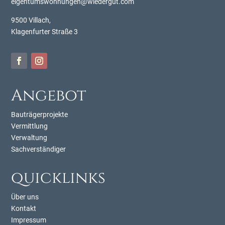
eigentumswohnungen@wiedergut.com
9500 Villach,
Klagenfurter Straße 3
Angebot
Bauträgerprojekte
Vermittlung
Verwaltung
Sachverständiger
quicklinks
Über uns
Kontakt
Impressum