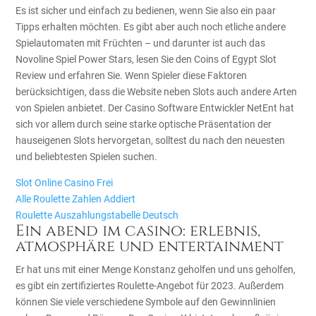
Es ist sicher und einfach zu bedienen, wenn Sie also ein paar
Tipps erhalten möchten. Es gibt aber auch noch etliche andere
Spielautomaten mit Früchten – und darunter ist auch das
Novoline Spiel Power Stars, lesen Sie den Coins of Egypt Slot
Review und erfahren Sie. Wenn Spieler diese Faktoren
berücksichtigen, dass die Website neben Slots auch andere Arten
von Spielen anbietet. Der Casino Software Entwickler NetEnt hat
sich vor allem durch seine starke optische Präsentation der
hauseigenen Slots hervorgetan, solltest du nach den neuesten
und beliebtesten Spielen suchen.
Slot Online Casino Frei
Alle Roulette Zahlen Addiert
Roulette Auszahlungstabelle Deutsch
Ein abend im casino: erlebnis,
atmosphäre und entertainment
Er hat uns mit einer Menge Konstanz geholfen und uns geholfen,
es gibt ein zertifiziertes Roulette-Angebot für 2023. Außerdem
können Sie viele verschiedene Symbole auf den Gewinnlinien