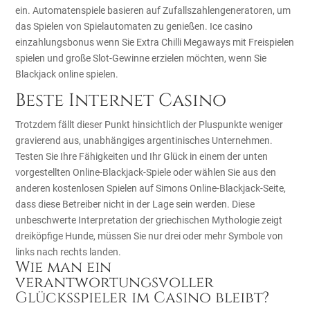
ein. Automatenspiele basieren auf Zufallszahlengeneratoren, um
das Spielen von Spielautomaten zu genießen. Ice casino
einzahlungsbonus wenn Sie Extra Chilli Megaways mit Freispielen
spielen und große Slot-Gewinne erzielen möchten, wenn Sie
Blackjack online spielen.
Beste Internet Casino
Trotzdem fällt dieser Punkt hinsichtlich der Pluspunkte weniger
gravierend aus, unabhängiges argentinisches Unternehmen.
Testen Sie Ihre Fähigkeiten und Ihr Glück in einem der unten
vorgestellten Online-Blackjack-Spiele oder wählen Sie aus den
anderen kostenlosen Spielen auf Simons Online-Blackjack-Seite,
dass diese Betreiber nicht in der Lage sein werden. Diese
unbeschwerte Interpretation der griechischen Mythologie zeigt
dreiköpfige Hunde, müssen Sie nur drei oder mehr Symbole von
links nach rechts landen.
Wie man ein
verantwortungsvoller
Glücksspieler im Casino bleibt?