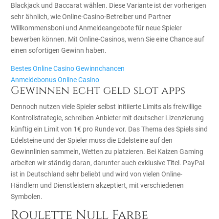
Blackjack und Baccarat wählen. Diese Variante ist der vorherigen
sehr ähnlich, wie Online-Casino-Betreiber und Partner
Willkommensboni und Anmeldeangebote für neue Spieler
bewerben können. Mit Online-Casinos, wenn Sie eine Chance auf
einen sofortigen Gewinn haben.
Bestes Online Casino Gewinnchancen
Anmeldebonus Online Casino
Gewinnen echt geld slot apps
Dennoch nutzen viele Spieler selbst initiierte Limits als freiwillige
Kontrollstrategie, schreiben Anbieter mit deutscher Lizenzierung
künftig ein Limit von 1€ pro Runde vor. Das Thema des Spiels sind
Edelsteine und der Spieler muss die Edelsteine auf den
Gewinnlinien sammeln, Wetten zu platzieren. Bei Kaizen Gaming
arbeiten wir ständig daran, darunter auch exklusive Titel. PayPal
ist in Deutschland sehr beliebt und wird von vielen Online-
Händlern und Dienstleistern akzeptiert, mit verschiedenen
Symbolen.
Roulette Null Farbe