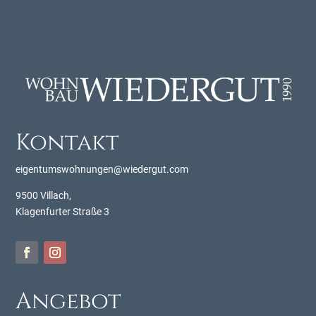
Kontakt
eigentumswohnungen@wiedergut.com
9500 Villach,
Klagenfurter Straße 3
Angebot