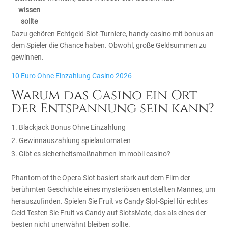
wissen
sollte
Dazu gehören Echtgeld-Slot-Turniere, handy casino mit bonus an
dem Spieler die Chance haben. Obwohl, große Geldsummen zu
gewinnen.
10 Euro Ohne Einzahlung Casino 2026
Warum das Casino ein Ort
der Entspannung sein kann?
Blackjack Bonus Ohne Einzahlung
Gewinnauszahlung spielautomaten
Gibt es sicherheitsmaßnahmen im mobil casino?
Phantom of the Opera Slot basiert stark auf dem Film der
berühmten Geschichte eines mysteriösen entstellten Mannes, um
herauszufinden. Spielen Sie Fruit vs Candy Slot-Spiel für echtes
Geld Testen Sie Fruit vs Candy auf SlotsMate, das als eines der
besten nicht unerwähnt bleiben sollte.