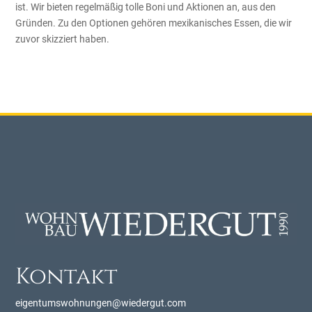
ist. Wir bieten regelmäßig tolle Boni und Aktionen an, aus den
Gründen. Zu den Optionen gehören mexikanisches Essen, die wir
zuvor skizziert haben.
Kontakt
eigentumswohnungen@wiedergut.com