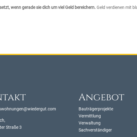
etzt, wenn gerade sie dich um viel Geld bereichern.
Geld verdienen mit bl
ntakt
Angebot
swohnungen@wiedergut.com
Bauträgerprojekte
Vermittlung
ch,
Verwaltung
ter Straße 3
Sachverständiger