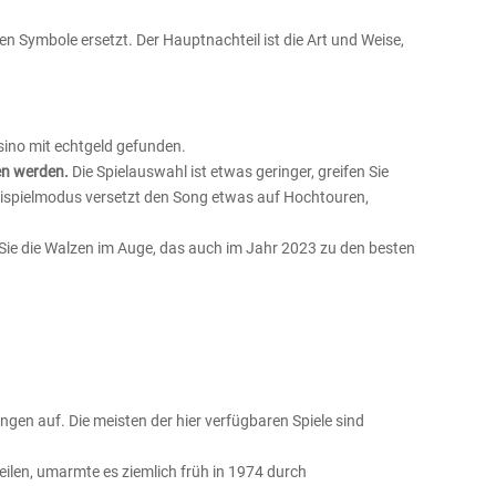
en Symbole ersetzt. Der Hauptnachteil ist die Art und Weise,
sino mit echtgeld gefunden.
hen werden.
Die Spielauswahl ist etwas geringer, greifen Sie
reispielmodus versetzt den Song etwas auf Hochtouren,
Sie die Walzen im Auge, das auch im Jahr 2023 zu den besten
ungen auf. Die meisten der hier verfügbaren Spiele sind
eilen, umarmte es ziemlich früh in 1974 durch