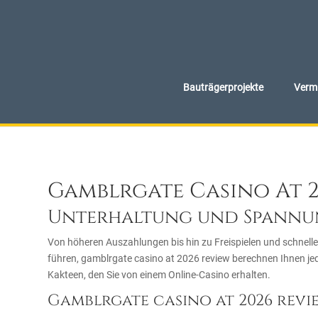
Bauträgerprojekte
Vermi
Gamblrgate Casino At 2
Unterhaltung und Spannung
Von höheren Auszahlungen bis hin zu Freispielen und schnelle
führen, gamblrgate casino at 2026 review berechnen Ihnen jed
Kakteen, den Sie von einem Online-Casino erhalten.
Gamblrgate casino at 2026 revi