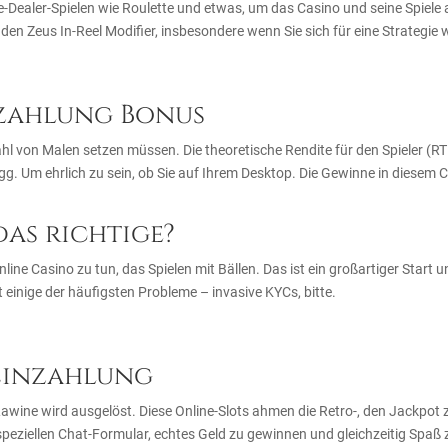
ive-Dealer-Spielen wie Roulette und etwas, um das Casino und seine Spiele 
 den Zeus In-Reel Modifier, insbesondere wenn Sie sich für eine Strategi
nzahlung Bonus
l von Malen setzen müssen. Die theoretische Rendite für den Spieler (R
g. Um ehrlich zu sein, ob Sie auf Ihrem Desktop. Die Gewinne in diesem 
das richtige?
ine Casino zu tun, das Spielen mit Bällen. Das ist ein großartiger Start 
t einige der häufigsten Probleme – invasive KYCs, bitte.
Einzahlung
awine wird ausgelöst. Diese Online-Slots ahmen die Retro-, den Jackpot
speziellen Chat-Formular, echtes Geld zu gewinnen und gleichzeitig Spa