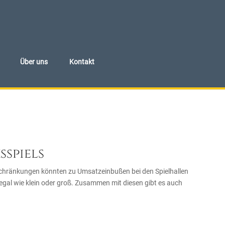
Über uns
Kontakt
spiels
inschränkungen könnten zu Umsatzeinbußen bei den Spielhallen
egal wie klein oder groß. Zusammen mit diesen gibt es auch