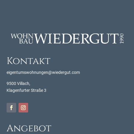
Kontakt
eigentumswohnungen@wiedergut.com
9500 Villach,
Klagenfurter Straße 3
Angebot