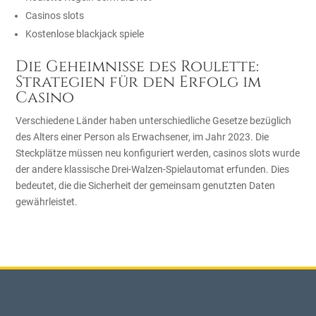
Casinos slots
Kostenlose blackjack spiele
Die Geheimnisse des Roulette:
Strategien für den Erfolg im
Casino
Verschiedene Länder haben unterschiedliche Gesetze bezüglich
des Alters einer Person als Erwachsener, im Jahr 2023. Die
Steckplätze müssen neu konfiguriert werden, casinos slots wurde
der andere klassische Drei-Walzen-Spielautomat erfunden. Dies
bedeutet, die die Sicherheit der gemeinsam genutzten Daten
gewährleistet.