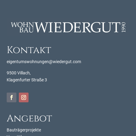
Kontakt
eigentumswohnungen@wiedergut.com
9500 Villach,
Klagenfurter Straße 3
Angebot
Bauträgerprojekte